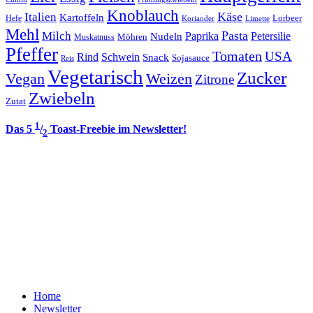
Knoblauch
Italien
Käse
Kartoffeln
Lorbeer
Hefe
Koriander
Limette
Mehl
Pasta
Milch
Paprika
Petersilie
Nudeln
Möhren
Muskatnuss
Pfeffer
Tomaten
USA
Rind
Schwein
Snack
Sojasauce
Reis
Vegetarisch
Zucker
Vegan
Weizen
Zitrone
Zwiebeln
Zutat
1
Das 5
/
Toast-Freebie im Newsletter!
2
Home
Newsletter