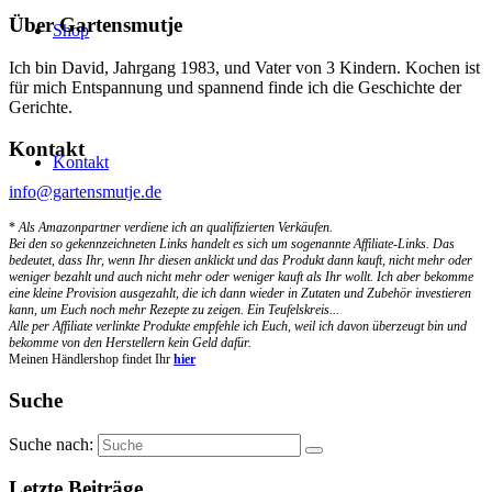
Über Gartensmutje
Shop
Ich bin David, Jahrgang 1983, und Vater von 3 Kindern. Kochen ist
für mich Entspannung und spannend finde ich die Geschichte der
Gerichte.
Kontakt
Kontakt
info@gartensmutje.de
*
Als Amazonpartner verdiene ich an qualifizierten Verkäufen.
Bei den so gekennzeichneten Links handelt es sich um sogenannte Affiliate-Links. Das
bedeutet, dass Ihr, wenn Ihr diesen anklickt und das Produkt dann kauft, nicht mehr oder
weniger bezahlt und auch nicht mehr oder weniger kauft als Ihr wollt. Ich aber bekomme
eine kleine Provision ausgezahlt, die ich dann wieder in Zutaten und Zubehör investieren
kann, um Euch noch mehr Rezepte zu zeigen. Ein Teufelskreis...
Alle per Affiliate verlinkte Produkte empfehle ich Euch, weil ich davon überzeugt bin und
bekomme von den Herstellern kein Geld dafür.
Meinen Händlershop findet Ihr
hier
Suche
Suche nach:
Letzte Beiträge