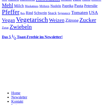
Mehl
Pasta
Milch
Paprika
Petersilie
Nudeln
Möhren
Muskatnuss
Pfeffer
Tomaten
USA
Rind
Schwein
Snack
Sojasauce
Reis
Vegetarisch
Zucker
Vegan
Weizen
Zitrone
Zwiebeln
Zutat
1
Das 5
/
Toast-Freebie im Newsletter!
2
Home
Newsletter
Kontakt