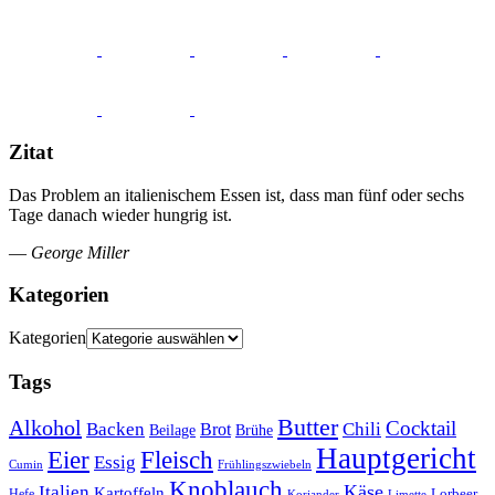
Zitat
Das Problem an italienischem Essen ist, dass man fünf oder sechs
Tage danach wieder hungrig ist.
—
George Miller
Kategorien
Kategorien
Tags
Butter
Alkohol
Cocktail
Backen
Brot
Chili
Brühe
Beilage
Hauptgericht
Eier
Fleisch
Essig
Cumin
Frühlingszwiebeln
Knoblauch
Italien
Käse
Kartoffeln
Lorbeer
Hefe
Koriander
Limette