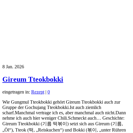
8
Jan. 2026
Gireum Tteokbokki
eingetragen in:
Rezept
|
0
Wie Gungmul Tteokbokki gehört Gireum Tteokbokki auch zur
Gruppe der Gochujang Tteokbokki.Ist auch ziemlich
scharf.Manchmal vertrage ich es, aber manchmal auch nicht.Dann
nehme ich auch hier weniger Chili.Schmeckt auch… Geschichte:
Gireum Tteokbokki (기름 떡볶이) setzt sich aus Gireum (기름,
„Öl“), Tteok (떡, „Reiskuchen“) und Bokki (볶이, „unter Rühren