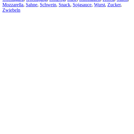
Mozzarella
,
Sahne
,
Schwein
,
Snack
,
Sojasauce
,
Wurst
,
Zucker
,
Zwiebeln