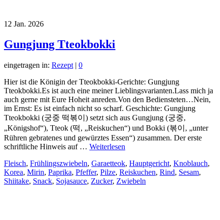
12
Jan. 2026
Gungjung Tteokbokki
eingetragen in:
Rezept
|
0
Hier ist die Königin der Tteokbokki-Gerichte: Gungjung
Tteokbokki.Es ist auch eine meiner Lieblingsvarianten.Lass mich ja
auch gerne mit Eure Hoheit anreden.Von den Bediensteten…Nein,
im Ernst: Es ist einfach nicht so scharf. Geschichte: Gungjung
Tteokbokki (궁중 떡볶이) setzt sich aus Gungjung (궁중,
„Königshof“), Tteok (떡, „Reiskuchen“) und Bokki (볶이, „unter
Rühren gebratenes und gewürztes Essen“) zusammen. Der erste
schriftliche Hinweis auf …
Weiterlesen
Fleisch
,
Frühlingszwiebeln
,
Garaetteok
,
Hauptgericht
,
Knoblauch
,
Korea
,
Mirin
,
Paprika
,
Pfeffer
,
Pilze
,
Reiskuchen
,
Rind
,
Sesam
,
Shiitake
,
Snack
,
Sojasauce
,
Zucker
,
Zwiebeln