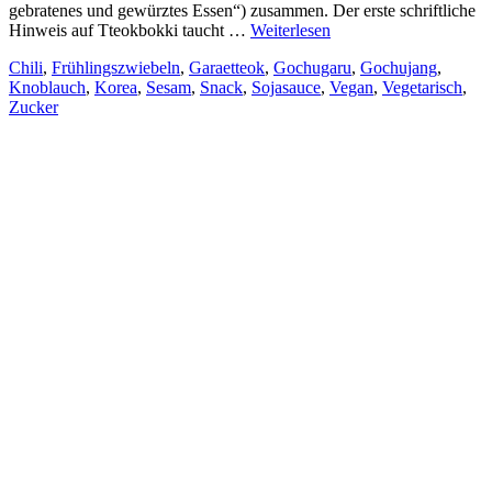
gebratenes und gewürztes Essen“) zusammen. Der erste schriftliche
Hinweis auf Tteokbokki taucht …
Weiterlesen
Chili
,
Frühlingszwiebeln
,
Garaetteok
,
Gochugaru
,
Gochujang
,
Knoblauch
,
Korea
,
Sesam
,
Snack
,
Sojasauce
,
Vegan
,
Vegetarisch
,
Zucker