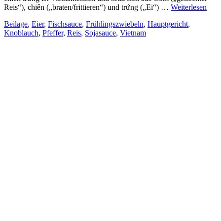
Reis“), chiên („braten/frittieren“) und trứng („Ei“) …
Weiterlesen
Beilage
,
Eier
,
Fischsauce
,
Frühlingszwiebeln
,
Hauptgericht
,
Knoblauch
,
Pfeffer
,
Reis
,
Sojasauce
,
Vietnam