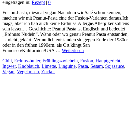
eingetragen in:
Rezept
|
0
Fusion-Pasta, diesmal vegan.Nachdem wir Saté schon kennen,
machen wir mit Peanut-Pasta eine der Fusion-Varianten daraus.Ich
mags, aber ich hab auch keine Erdnuss-Allergie.Allergiker solltens
sein lassen… Geschichte: Peanut Pasta ist Englisch und bedeutet
„Erdnuss-Nudeln“. Wann oder wo genau Peanut Pasta entstanden,
ist nicht geklärt. Vermutlich entstanden sie gegen Ende der 1980er
oder in den frühen 1990ern, als Ort klingt San
Francisco/Kalifornien/USA …
Weiterlesen
Chili
,
Erdnussbutter
,
Frühlingszwiebeln
,
Fusion
,
Hauptgericht
,
Ingwer
,
Knoblauch
,
Limette
,
Linguine
,
Pasta
,
Sesam
,
Sojasauce
,
Vegan
,
Vegetarisch
,
Zucker