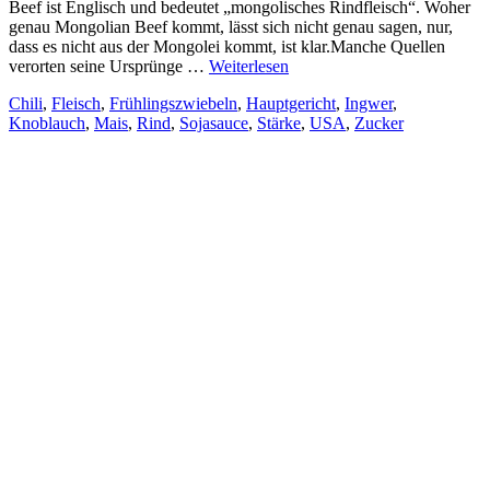
Beef ist Englisch und bedeutet „mongolisches Rindfleisch“. Woher
genau Mongolian Beef kommt, lässt sich nicht genau sagen, nur,
dass es nicht aus der Mongolei kommt, ist klar.Manche Quellen
verorten seine Ursprünge …
Weiterlesen
Chili
,
Fleisch
,
Frühlingszwiebeln
,
Hauptgericht
,
Ingwer
,
Knoblauch
,
Mais
,
Rind
,
Sojasauce
,
Stärke
,
USA
,
Zucker