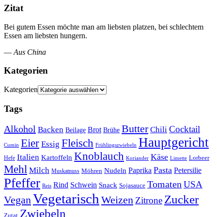
Zitat
Bei gutem Essen möchte man am liebsten platzen, bei schlechtem
Essen am liebsten hungern.
—
Aus China
Kategorien
Kategorien
Tags
Butter
Alkohol
Cocktail
Backen
Brot
Chili
Brühe
Beilage
Hauptgericht
Eier
Fleisch
Essig
Cumin
Frühlingszwiebeln
Knoblauch
Italien
Käse
Kartoffeln
Lorbeer
Hefe
Koriander
Limette
Mehl
Pasta
Milch
Paprika
Petersilie
Nudeln
Möhren
Muskatnuss
Pfeffer
Tomaten
USA
Rind
Schwein
Snack
Sojasauce
Reis
Vegetarisch
Zucker
Vegan
Weizen
Zitrone
Zwiebeln
Zutat