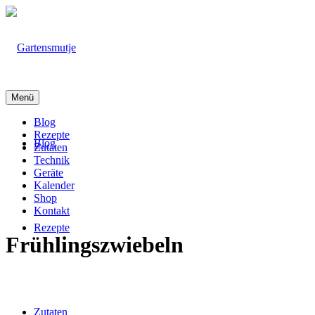
Menü
Blog
Rezepte
Blog
Zutaten
Technik
Geräte
Kalender
Shop
Kontakt
Rezepte
Frühlingszwiebeln
Zutaten