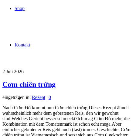
Shop
Kontakt
2
Juli 2026
Cơm chiên trứng
eingetragen in:
Rezept
|
0
Nach Cơm Đỏ kommt nun Cơm chiên trứng.Dieses Rezept ähnelt
wahrscheinlich mehr dem gebratenen Reis, den wir gewohnt
sind.Welches Gericht besser schmeckt?Ich mag Cơm Đỏ mehr, die
Kombination mit dem Tomatenmark ist schon echt mega.Aber
einfacher gebratener Reis geht auch (fast) immer. Geschichte: Cơm
chiên trứng ist Vietnamesisch und setzt sich aus Cơm („gekochter