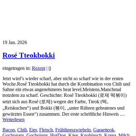
19
Jan. 2026
Rosé Tteokbokki
eingetragen in:
Rezept
|
0
Jetzt wird’s wieder scharf, aber nicht so scharf wie in der ersten
Woche.Rosé Tteokbokki hat durch die Kombination von Chili und
Sahne ein etwas angenehmeres heat level.Meistens.Manchmal
trotzdem zu scharf. Geschichte: Rosé Tteokbokki (로제 떡볶이)
setzt sich aus Rosé (로제) wegen der Farbe, Tteok (떡,
„Reiskuchen“) und Bokki (볶이, „unter Rühren gebratenes und
gewürztes Essen“) zusammen. Der erste schriftliche Hinweis …
Weiterlesen
Bacon
,
Chili
,
Eier
,
Fleisch
,
Frühlingszwiebeln
,
Garaetteok
,
Gochugaru
,
Gochujang
,
HotDog
,
Käse
,
Knoblauch
,
Korea
,
Milch
,