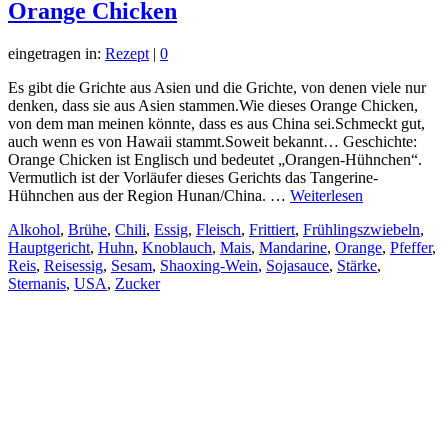
Orange Chicken
eingetragen in:
Rezept
|
0
Es gibt die Grichte aus Asien und die Grichte, von denen viele nur
denken, dass sie aus Asien stammen.Wie dieses Orange Chicken,
von dem man meinen könnte, dass es aus China sei.Schmeckt gut,
auch wenn es von Hawaii stammt.Soweit bekannt… Geschichte:
Orange Chicken ist Englisch und bedeutet „Orangen-Hühnchen“.
Vermutlich ist der Vorläufer dieses Gerichts das Tangerine-
Hühnchen aus der Region Hunan/China. …
Weiterlesen
Alkohol
,
Brühe
,
Chili
,
Essig
,
Fleisch
,
Frittiert
,
Frühlingszwiebeln
,
Hauptgericht
,
Huhn
,
Knoblauch
,
Mais
,
Mandarine
,
Orange
,
Pfeffer
,
Reis
,
Reisessig
,
Sesam
,
Shaoxing-Wein
,
Sojasauce
,
Stärke
,
Sternanis
,
USA
,
Zucker