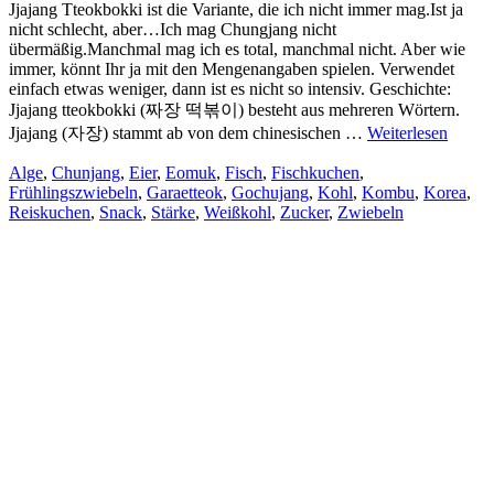
Jjajang Tteokbokki ist die Variante, die ich nicht immer mag.Ist ja
nicht schlecht, aber…Ich mag Chungjang nicht
übermäßig.Manchmal mag ich es total, manchmal nicht. Aber wie
immer, könnt Ihr ja mit den Mengenangaben spielen. Verwendet
einfach etwas weniger, dann ist es nicht so intensiv. Geschichte:
Jjajang tteokbokki (짜장 떡볶이) besteht aus mehreren Wörtern.
Jjajang (자장) stammt ab von dem chinesischen …
Weiterlesen
Alge
,
Chunjang
,
Eier
,
Eomuk
,
Fisch
,
Fischkuchen
,
Frühlingszwiebeln
,
Garaetteok
,
Gochujang
,
Kohl
,
Kombu
,
Korea
,
Reiskuchen
,
Snack
,
Stärke
,
Weißkohl
,
Zucker
,
Zwiebeln