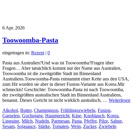
6
Apr. 2026
Toowoomba-Pasta
eingetragen in:
Rezept
|
0
Pasta aus Australien?Und was ist Toowoomba?Fragen über
Fragen… Aber tatsächlich kommt nur der Name aus Australien,
Toowoomba ist die zweitgrößte Stadt im Binnenland
Australiens.Toowoomba-Pasta entstammt einer Kette aus den USA,
zum Hit wurden sie aber in dieser Fusion-Variante aus Korea.Mir
schmeckts! Geschichte: Toowoomba-Pasta ist nach Toowoomba,
der zweitgrößten australischen Stadt im Binnenland Australiens,
benannt. Dieses Gericht ist nicht wirklich australisch, …
Weiterlesen
Alkohol
,
Butter
,
Champignon
,
Frühlingszwiebeln
,
Fusion
,
Garnelen
,
Gochujang
,
Hauptgericht
,
Käse
,
Knoblauch
,
Korea
,
Linguine
,
Milch
,
Nudeln
,
Parmesan
,
Pasta
,
Pfeffer
,
Pilze
,
Sahne
,
Sesam
,
Sojasauce
,
Stärke
,
Tomaten
,
Wein
,
Zucker
,
Zwiebeln