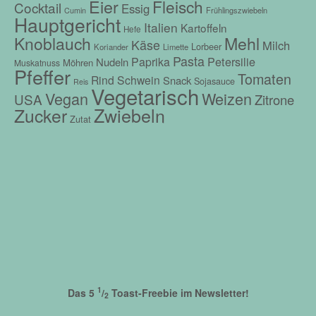
Eier
Fleisch
Cocktail
Essig
Frühlingszwiebeln
Cumin
Hauptgericht
Italien
Kartoffeln
Hefe
Mehl
Knoblauch
Käse
Milch
Lorbeer
Koriander
Limette
Pasta
Petersilie
Paprika
Nudeln
Möhren
Muskatnuss
Pfeffer
Tomaten
Rind
Schwein
Snack
Sojasauce
Reis
Vegetarisch
Vegan
Weizen
USA
Zitrone
Zwiebeln
Zucker
Zutat
1
Das 5
/
Toast-Freebie im Newsletter!
2