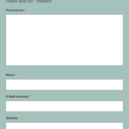
Felder sind mit
*
markiert
Kommentar
*
Name
*
E-Mail-Adresse
*
Website