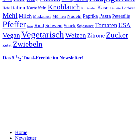
Knoblauch
Italien
Käse
Kartoffeln
Lorbeer
Hefe
Koriander
Limette
Mehl
Pasta
Milch
Paprika
Petersilie
Nudeln
Möhren
Muskatnuss
Pfeffer
Tomaten
USA
Rind
Schwein
Snack
Sojasauce
Reis
Vegetarisch
Zucker
Vegan
Weizen
Zitrone
Zwiebeln
Zutat
1
Das 5
/
Toast-Freebie im Newsletter!
2
Home
Newsletter