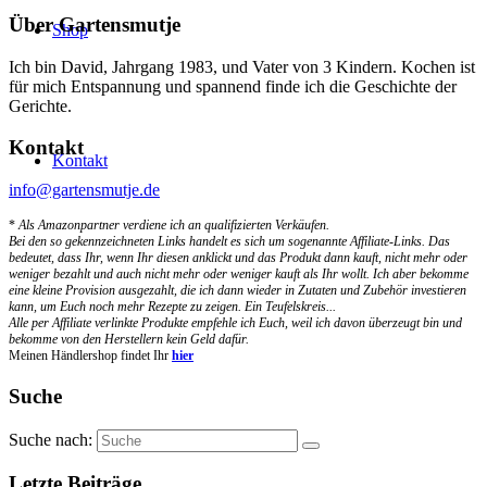
Über Gartensmutje
Shop
Ich bin David, Jahrgang 1983, und Vater von 3 Kindern. Kochen ist
für mich Entspannung und spannend finde ich die Geschichte der
Gerichte.
Kontakt
Kontakt
info@gartensmutje.de
*
Als Amazonpartner verdiene ich an qualifizierten Verkäufen.
Bei den so gekennzeichneten Links handelt es sich um sogenannte Affiliate-Links. Das
bedeutet, dass Ihr, wenn Ihr diesen anklickt und das Produkt dann kauft, nicht mehr oder
weniger bezahlt und auch nicht mehr oder weniger kauft als Ihr wollt. Ich aber bekomme
eine kleine Provision ausgezahlt, die ich dann wieder in Zutaten und Zubehör investieren
kann, um Euch noch mehr Rezepte zu zeigen. Ein Teufelskreis...
Alle per Affiliate verlinkte Produkte empfehle ich Euch, weil ich davon überzeugt bin und
bekomme von den Herstellern kein Geld dafür.
Meinen Händlershop findet Ihr
hier
Suche
Suche nach:
Letzte Beiträge