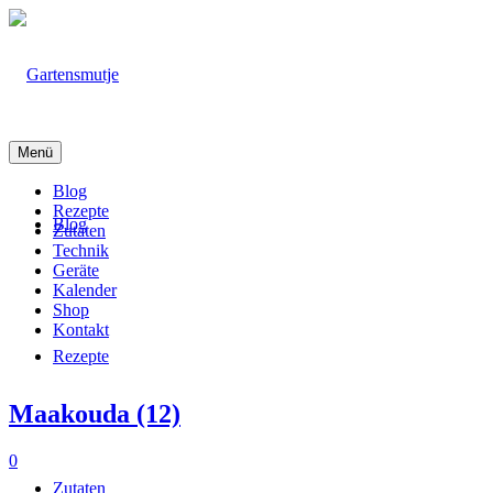
Menü
Blog
Rezepte
Blog
Zutaten
Technik
Geräte
Kalender
Shop
Kontakt
Rezepte
Maakouda (12)
0
Zutaten