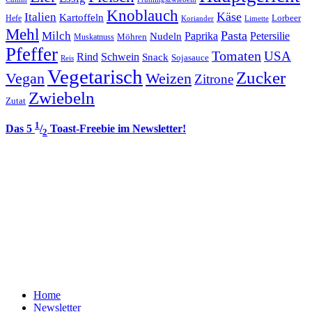
Knoblauch
Italien
Käse
Kartoffeln
Lorbeer
Hefe
Koriander
Limette
Mehl
Pasta
Milch
Paprika
Petersilie
Nudeln
Möhren
Muskatnuss
Pfeffer
Tomaten
USA
Rind
Schwein
Snack
Sojasauce
Reis
Vegetarisch
Zucker
Vegan
Weizen
Zitrone
Zwiebeln
Zutat
1
Das 5
/
Toast-Freebie im Newsletter!
2
Home
Newsletter