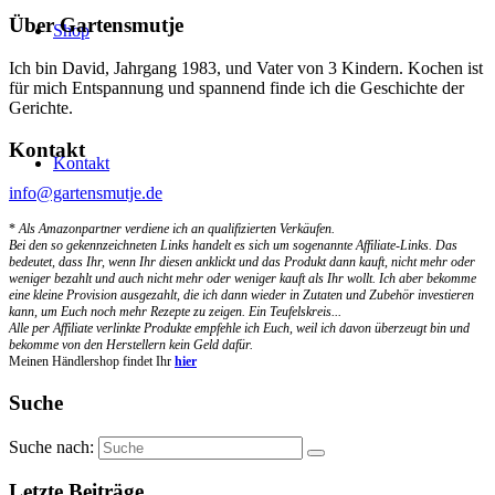
Über Gartensmutje
Shop
Ich bin David, Jahrgang 1983, und Vater von 3 Kindern. Kochen ist
für mich Entspannung und spannend finde ich die Geschichte der
Gerichte.
Kontakt
Kontakt
info@gartensmutje.de
*
Als Amazonpartner verdiene ich an qualifizierten Verkäufen.
Bei den so gekennzeichneten Links handelt es sich um sogenannte Affiliate-Links. Das
bedeutet, dass Ihr, wenn Ihr diesen anklickt und das Produkt dann kauft, nicht mehr oder
weniger bezahlt und auch nicht mehr oder weniger kauft als Ihr wollt. Ich aber bekomme
eine kleine Provision ausgezahlt, die ich dann wieder in Zutaten und Zubehör investieren
kann, um Euch noch mehr Rezepte zu zeigen. Ein Teufelskreis...
Alle per Affiliate verlinkte Produkte empfehle ich Euch, weil ich davon überzeugt bin und
bekomme von den Herstellern kein Geld dafür.
Meinen Händlershop findet Ihr
hier
Suche
Suche nach:
Letzte Beiträge