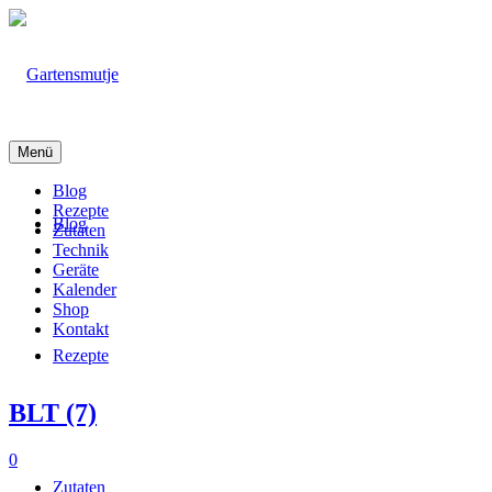
Menü
Blog
Rezepte
Blog
Zutaten
Technik
Geräte
Kalender
Shop
Kontakt
Rezepte
BLT (7)
0
Zutaten