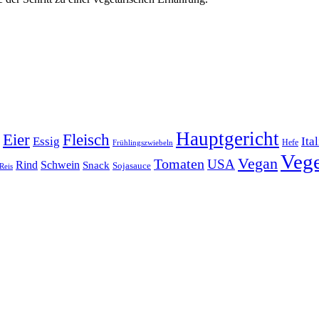
Hauptgericht
Eier
Fleisch
Ita
Essig
Frühlingszwiebeln
Hefe
Vege
Vegan
Tomaten
USA
Rind
Schwein
Snack
Sojasauce
Reis