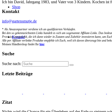
Ich bin David, Jahrgang 1983, und Vater von 3 Kindern. Kochen ist 
Shop
Kontakt
info@gartensmutje.de
*
Als Amazonpartner verdiene ich an qualifizierten Verkäufen.
Bei den so gekennzeichneten Links handelt es sich um sogenannte Affiliate-Links. Das bedeut
Kontakt
Provision ausgezahlt, die ich dann wieder in Zutaten und Zubehör investieren kann, um Euch
Alle per Affiliate verlinkte Produkte empfehle ich Euch, weil ich davon überzeugt bin und b
Meinen Händlershop findet Ihr
hier
Suche
Suche nach:
Letzte Beiträge
Zitat
Nichts wird die Chance für ein Überleben auf der Erde so steigern wie