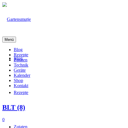
Menü
Blog
Rezepte
Blog
Zutaten
Technik
Geräte
Kalender
Shop
Kontakt
Rezepte
BLT (8)
0
Zutaten