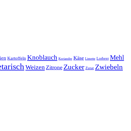
Mehl
Knoblauch
lien
Käse
Kartoffeln
Lorbeer
Koriander
Limette
tarisch
Zucker
Zwiebeln
Weizen
Zitrone
Zutat