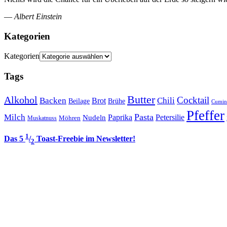
—
Albert Einstein
Kategorien
Kategorien
Tags
Butter
Alkohol
Cocktail
Backen
Brot
Chili
Brühe
Beilage
Cumin
Pfeffer
Pasta
Milch
Paprika
Petersilie
Nudeln
Möhren
Muskatnuss
1
Das 5
/
Toast-Freebie im Newsletter!
2