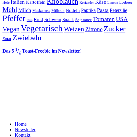
Knoblauch
Italien
Käse
Kartoffeln
Lorbeer
Hefe
Koriander
Limette
Mehl
Pasta
Milch
Paprika
Petersilie
Nudeln
Möhren
Muskatnuss
Pfeffer
Tomaten
USA
Rind
Schwein
Snack
Sojasauce
Reis
Vegetarisch
Zucker
Vegan
Weizen
Zitrone
Zwiebeln
Zutat
1
Das 5
/
Toast-Freebie im Newsletter!
2
Home
Newsletter
Kontakt