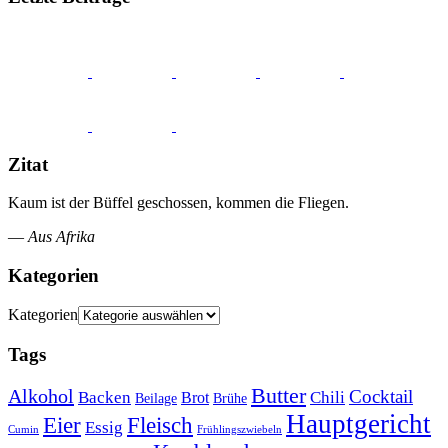
Zitat
Kaum ist der Büffel geschossen, kommen die Fliegen.
—
Aus Afrika
Kategorien
Kategorien
Tags
Butter
Alkohol
Cocktail
Backen
Brot
Chili
Brühe
Beilage
Hauptgericht
Eier
Fleisch
Essig
Cumin
Frühlingszwiebeln