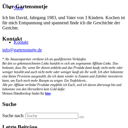
Über Gartensmutje
Shop
Ich bin David, Jahrgang 1983, und Vater von 3 Kindern. Kochen ist
für mich Entspannung und spannend finde ich die Geschichte der
Gerichte.
Kontakt
Kontakt
info@gartensmutje.de
*
Als Amazonpartner verdiene ich an qualifizierten Verkäufen.
Bei den so gekennzeichneten Links handelt es sich um sogenannte Affiliate-Links. Das
bedeutet, dass Ihr, wenn Ihr diesen anklickt und das Produkt dann kauft, nicht mehr oder
weniger bezahlt und auch nicht mehr oder weniger kauft als Ihr wollt. Ich aber bekomme
eine kleine Provision ausgezahlt, die ich dann wieder in Zutaten und Zubehör investieren
kann, um Euch noch mehr Rezepte zu zeigen. Ein Teufelskreis...
Alle per Affiliate verlinkte Produkte empfehle ich Euch, weil ich davon überzeugt bin und
bekomme von den Herstellern kein Geld dafür.
Meinen Händlershop findet Ihr
hier
Suche
Suche nach:
Letzte Beiträge