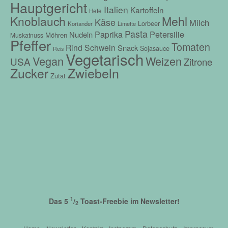
Hauptgericht
Italien
Kartoffeln
Hefe
Mehl
Knoblauch
Käse
Milch
Lorbeer
Koriander
Limette
Pasta
Petersilie
Paprika
Nudeln
Möhren
Muskatnuss
Pfeffer
Tomaten
Rind
Schwein
Snack
Sojasauce
Reis
Vegetarisch
Vegan
Weizen
USA
Zitrone
Zwiebeln
Zucker
Zutat
1
Das 5
/
Toast-Freebie im Newsletter!
2