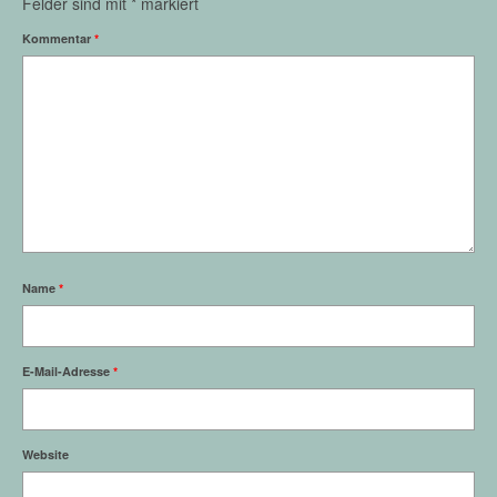
Felder sind mit
*
markiert
Kommentar
*
Name
*
E-Mail-Adresse
*
Website