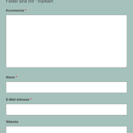
Felder sind mit
*
markiert
Kommentar
*
Name
*
E-Mail-Adresse
*
Website