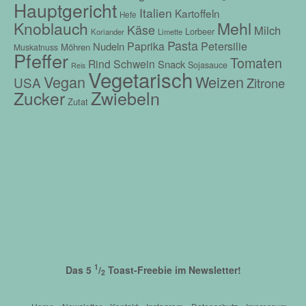
Hauptgericht
Italien
Kartoffeln
Hefe
Mehl
Knoblauch
Käse
Milch
Lorbeer
Koriander
Limette
Pasta
Petersilie
Paprika
Nudeln
Möhren
Muskatnuss
Pfeffer
Tomaten
Rind
Schwein
Snack
Sojasauce
Reis
Vegetarisch
Vegan
Weizen
USA
Zitrone
Zwiebeln
Zucker
Zutat
1
Das 5
/
Toast-Freebie im Newsletter!
2