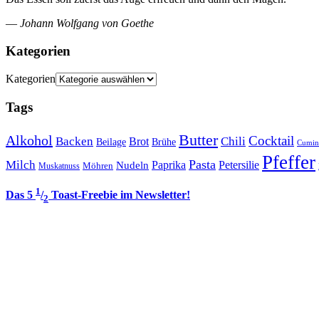
—
Johann Wolfgang von Goethe
Kategorien
Kategorien
Tags
Butter
Alkohol
Cocktail
Backen
Brot
Chili
Brühe
Beilage
Cumin
Pfeffer
Pasta
Milch
Paprika
Petersilie
Nudeln
Möhren
Muskatnuss
1
Das 5
/
Toast-Freebie im Newsletter!
2