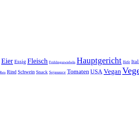
Hauptgericht
Eier
Fleisch
Ita
Essig
Frühlingszwiebeln
Hefe
Vege
Vegan
Tomaten
USA
Rind
Schwein
Snack
Sojasauce
Reis