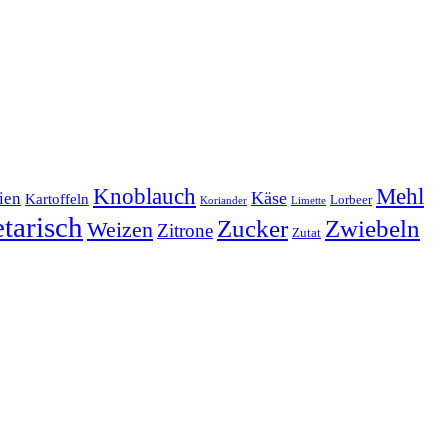
Mehl
Knoblauch
lien
Käse
Kartoffeln
Lorbeer
Koriander
Limette
tarisch
Zucker
Zwiebeln
Weizen
Zitrone
Zutat