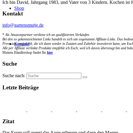
Ich bin David, Jahrgang 1983, und Vater von 3 Kindern. Kochen ist 
Shop
Kontakt
info@gartensmutje.de
*
Als Amazonpartner verdiene ich an qualifizierten Verkäufen.
Bei den so gekennzeichneten Links handelt es sich um sogenannte Affiliate-Links. Das bedeut
Kontakt
Provision ausgezahlt, die ich dann wieder in Zutaten und Zubehör investieren kann, um Euch
Alle per Affiliate verlinkte Produkte empfehle ich Euch, weil ich davon überzeugt bin und b
Meinen Händlershop findet Ihr
hier
Suche
Suche nach:
Letzte Beiträge
Zitat
Das Essen soll zuerst das Auge erfreuen und dann den Magen.