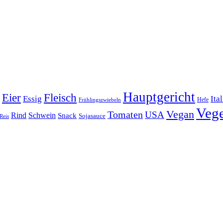
Hauptgericht
Eier
Fleisch
Ita
Essig
Frühlingszwiebeln
Hefe
Vege
Vegan
Tomaten
USA
Rind
Schwein
Snack
Sojasauce
Reis