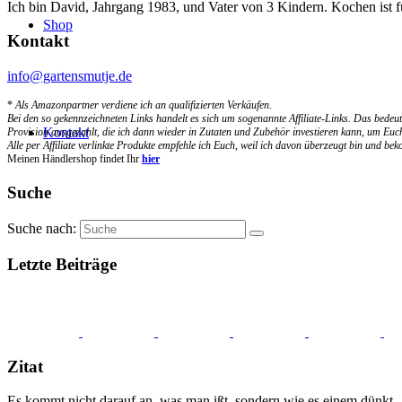
Ich bin David, Jahrgang 1983, und Vater von 3 Kindern. Kochen ist 
Shop
Kontakt
info@gartensmutje.de
*
Als Amazonpartner verdiene ich an qualifizierten Verkäufen.
Bei den so gekennzeichneten Links handelt es sich um sogenannte Affiliate-Links. Das bedeut
Kontakt
Provision ausgezahlt, die ich dann wieder in Zutaten und Zubehör investieren kann, um Euch
Alle per Affiliate verlinkte Produkte empfehle ich Euch, weil ich davon überzeugt bin und b
Meinen Händlershop findet Ihr
hier
Suche
Suche nach:
Letzte Beiträge
Zitat
Es kommt nicht darauf an, was man ißt, sondern wie es einem dünkt.