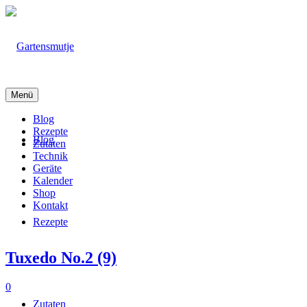
Menü
Blog
Rezepte
Blog
Zutaten
Technik
Geräte
Kalender
Shop
Kontakt
Rezepte
Tuxedo No.2 (9)
0
Zutaten