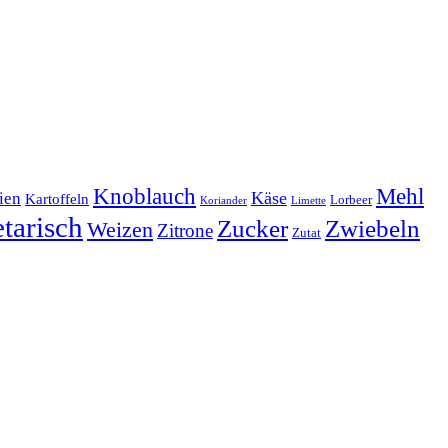
Mehl
Knoblauch
lien
Käse
Kartoffeln
Lorbeer
Koriander
Limette
tarisch
Zucker
Zwiebeln
Weizen
Zitrone
Zutat