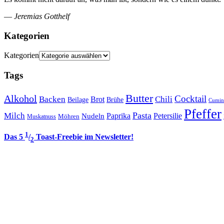
—
Jeremias Gotthelf
Kategorien
Kategorien
Tags
Butter
Alkohol
Cocktail
Backen
Brot
Chili
Brühe
Beilage
Cumin
Pfeffer
Pasta
Milch
Paprika
Petersilie
Nudeln
Möhren
Muskatnuss
1
Das 5
/
Toast-Freebie im Newsletter!
2