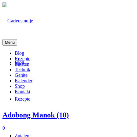
Menü
Blog
Rezepte
Blog
Zutaten
Technik
Geräte
Kalender
Shop
Kontakt
Rezepte
Adobong Manok (10)
0
Zutaten