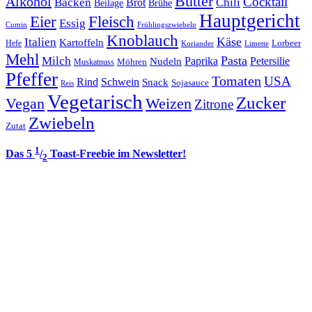
Butter
Alkohol
Cocktail
Backen
Brot
Chili
Brühe
Beilage
Hauptgericht
Eier
Fleisch
Essig
Cumin
Frühlingszwiebeln
Knoblauch
Italien
Käse
Kartoffeln
Lorbeer
Hefe
Koriander
Limette
Mehl
Pasta
Milch
Paprika
Petersilie
Nudeln
Möhren
Muskatnuss
Pfeffer
Tomaten
USA
Rind
Schwein
Snack
Sojasauce
Reis
Vegetarisch
Zucker
Vegan
Weizen
Zitrone
Zwiebeln
Zutat
1
Das 5
/
Toast-Freebie im Newsletter!
2