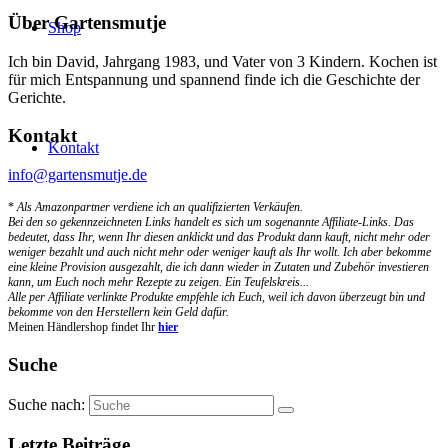
Über Gartensmutje
Shop
Ich bin David, Jahrgang 1983, und Vater von 3 Kindern. Kochen ist
für mich Entspannung und spannend finde ich die Geschichte der
Gerichte.
Kontakt
Kontakt
info@gartensmutje.de
*
Als Amazonpartner verdiene ich an qualifizierten Verkäufen.
Bei den so gekennzeichneten Links handelt es sich um sogenannte Affiliate-Links. Das
bedeutet, dass Ihr, wenn Ihr diesen anklickt und das Produkt dann kauft, nicht mehr oder
weniger bezahlt und auch nicht mehr oder weniger kauft als Ihr wollt. Ich aber bekomme
eine kleine Provision ausgezahlt, die ich dann wieder in Zutaten und Zubehör investieren
kann, um Euch noch mehr Rezepte zu zeigen. Ein Teufelskreis...
Alle per Affiliate verlinkte Produkte empfehle ich Euch, weil ich davon überzeugt bin und
bekomme von den Herstellern kein Geld dafür.
Meinen Händlershop findet Ihr
hier
Suche
Suche nach:
Letzte Beiträge