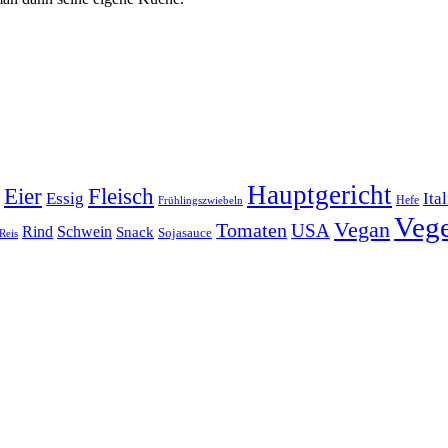
Hauptgericht
Eier
Fleisch
Ita
Essig
Frühlingszwiebeln
Hefe
Vege
Vegan
Tomaten
USA
Rind
Schwein
Snack
Sojasauce
Reis