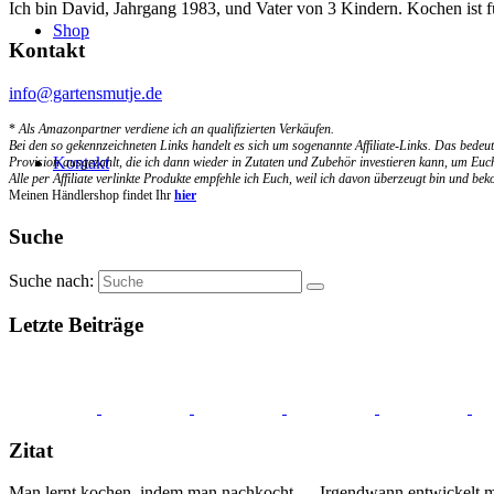
Ich bin David, Jahrgang 1983, und Vater von 3 Kindern. Kochen ist 
Shop
Kontakt
info@gartensmutje.de
*
Als Amazonpartner verdiene ich an qualifizierten Verkäufen.
Bei den so gekennzeichneten Links handelt es sich um sogenannte Affiliate-Links. Das bedeut
Kontakt
Provision ausgezahlt, die ich dann wieder in Zutaten und Zubehör investieren kann, um Euch
Alle per Affiliate verlinkte Produkte empfehle ich Euch, weil ich davon überzeugt bin und b
Meinen Händlershop findet Ihr
hier
Suche
Suche nach:
Letzte Beiträge
Zitat
Man lernt kochen, indem man nachkocht … Irgendwann entwickelt m