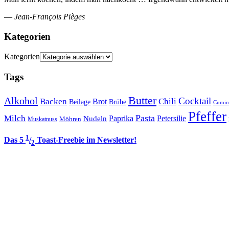
—
Jean-François Pièges
Kategorien
Kategorien
Tags
Butter
Alkohol
Cocktail
Backen
Brot
Chili
Brühe
Beilage
Cumin
Pfeffer
Pasta
Milch
Paprika
Petersilie
Nudeln
Möhren
Muskatnuss
1
Das 5
/
Toast-Freebie im Newsletter!
2