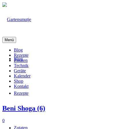
Menü
Blog
Rezepte
Blog
Zutaten
Technik
Geräte
Kalender
Shop
Kontakt
Rezepte
Beni Shoga (6)
0
Zutaten