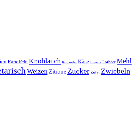
Mehl
Knoblauch
lien
Käse
Kartoffeln
Lorbeer
Koriander
Limette
tarisch
Zucker
Zwiebeln
Weizen
Zitrone
Zutat