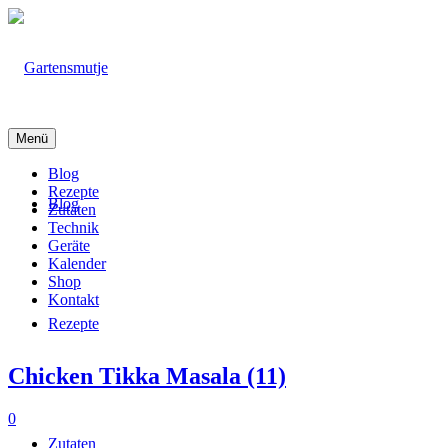
Menü
Blog
Rezepte
Blog
Zutaten
Technik
Geräte
Kalender
Shop
Kontakt
Rezepte
Chicken Tikka Masala (11)
0
Zutaten