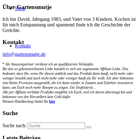
Über Gartensmutje
Shop
Ich bin David, Jahrgang 1983, und Vater von 3 Kindern. Kochen ist
für mich Entspannung und spannend finde ich die Geschichte der
Gerichte.
Kontakt
Kontakt
info@gartensmutje.de
*
Als Amazonpartner verdiene ich an qualifizierten Verkäufen.
Bei den so gekennzeichneten Links handelt es sich um sogenannte Affiliate-Links. Das
bedeutet, dass Ihr, wenn Ihr diesen anklickt und das Produkt dann kauft, nicht mehr oder
weniger bezahlt und auch nicht mehr oder weniger kauft als Ihr wollt. Ich aber bekomme
eine kleine Provision ausgezahlt, die ich dann wieder in Zutaten und Zubehör investieren
kann, um Euch noch mehr Rezepte zu zeigen. Ein Teufelskreis...
Alle per Affiliate verlinkte Produkte empfehle ich Euch, weil ich davon überzeugt bin und
bekomme von den Herstellern kein Geld dafür.
Meinen Händlershop findet Ihr
hier
Suche
Suche nach:
Letzte Beiträge