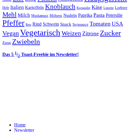
Knoblauch
Italien
Käse
Kartoffeln
Lorbeer
Hefe
Koriander
Limette
Mehl
Pasta
Milch
Paprika
Petersilie
Nudeln
Möhren
Muskatnuss
Pfeffer
Tomaten
USA
Rind
Schwein
Snack
Sojasauce
Reis
Vegetarisch
Zucker
Vegan
Weizen
Zitrone
Zwiebeln
Zutat
1
Das 5
/
Toast-Freebie im Newsletter!
2
Home
Newsletter