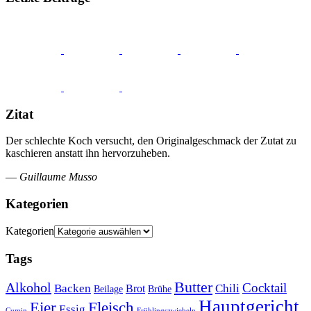
Zitat
Der schlechte Koch versucht, den Originalgeschmack der Zutat zu
kaschieren anstatt ihn hervorzuheben.
—
Guillaume Musso
Kategorien
Kategorien
Tags
Butter
Alkohol
Cocktail
Backen
Brot
Chili
Brühe
Beilage
Hauptgericht
Eier
Fleisch
Essig
Cumin
Frühlingszwiebeln