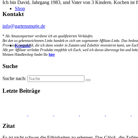
Ich bin David, Jahrgang 1983, und Vater von 3 Kindern. Kochen ist 
Shop
Kontakt
info@gartensmutje.de
*
Als Amazonpartner verdiene ich an qualifizierten Verkäufen.
Bei den so gekennzeichneten Links handelt es sich um sogenannte Affiliate-Links. Das bedeut
Kontakt
Provision ausgezahlt, die ich dann wieder in Zutaten und Zubehör investieren kann, um Euch
Alle per Affiliate verlinkte Produkte empfehle ich Euch, weil ich davon überzeugt bin und b
Meinen Händlershop findet Ihr
hier
Suche
Suche nach:
Letzte Beiträge
Zitat
Es ist nicht schwer die Fähigkeiten zu erlernen. Das Glück, die Zufri