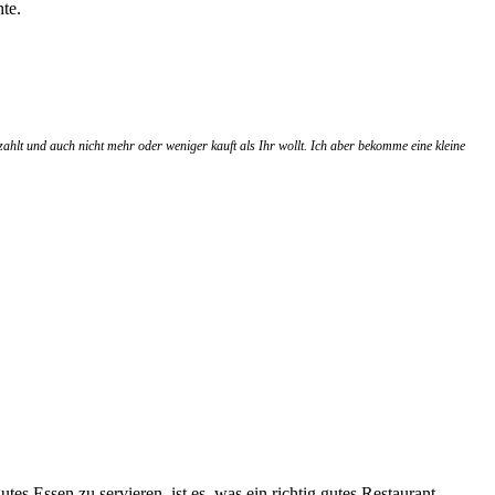
te.
zahlt und auch nicht mehr oder weniger kauft als Ihr wollt. Ich aber bekomme eine kleine
es Essen zu servieren, ist es, was ein richtig gutes Restaurant