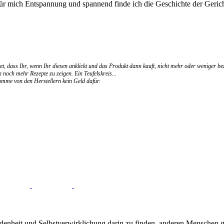
für mich Entspannung und spannend finde ich die Geschichte der Gerich
et, dass Ihr, wenn Ihr diesen anklickt und das Produkt dann kauft, nicht mehr oder weniger be
 noch mehr Rezepte zu zeigen. Ein Teufelskreis...
ekomme von den Herstellern kein Geld dafür.
edenheit und Selbstverwirklichung darin zu finden, anderen Menschen gut