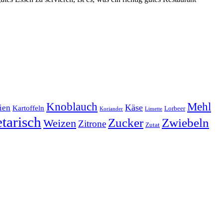
Mehl
Knoblauch
lien
Käse
Kartoffeln
Lorbeer
Koriander
Limette
tarisch
Zucker
Zwiebeln
Weizen
Zitrone
Zutat