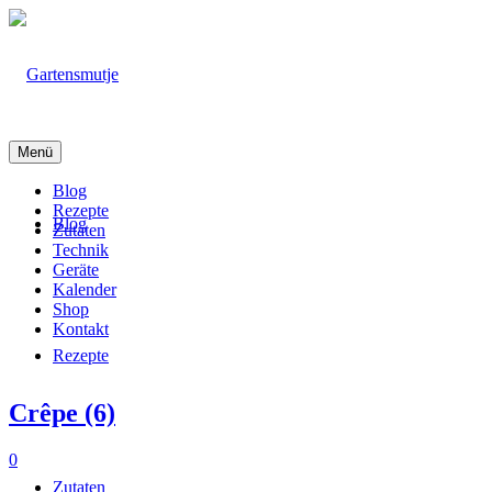
Menü
Blog
Rezepte
Blog
Zutaten
Technik
Geräte
Kalender
Shop
Kontakt
Rezepte
Crêpe (6)
0
Zutaten