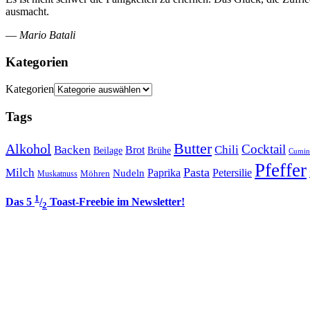
ausmacht.
—
Mario Batali
Kategorien
Kategorien
Tags
Butter
Alkohol
Cocktail
Backen
Brot
Chili
Brühe
Beilage
Cumin
Pfeffer
Pasta
Milch
Paprika
Petersilie
Nudeln
Möhren
Muskatnuss
1
Das 5
/
Toast-Freebie im Newsletter!
2