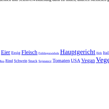
Hauptgericht
Eier
Fleisch
Ita
Essig
Frühlingszwiebeln
Hefe
Vege
Vegan
Tomaten
USA
Rind
Schwein
Snack
Sojasauce
Reis