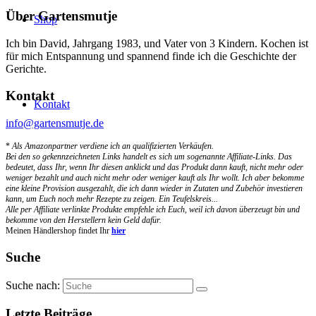
Über Gartensmutje
Shop
Ich bin David, Jahrgang 1983, und Vater von 3 Kindern. Kochen ist
für mich Entspannung und spannend finde ich die Geschichte der
Gerichte.
Kontakt
Kontakt
info@gartensmutje.de
*
Als Amazonpartner verdiene ich an qualifizierten Verkäufen.
Bei den so gekennzeichneten Links handelt es sich um sogenannte Affiliate-Links. Das
bedeutet, dass Ihr, wenn Ihr diesen anklickt und das Produkt dann kauft, nicht mehr oder
weniger bezahlt und auch nicht mehr oder weniger kauft als Ihr wollt. Ich aber bekomme
eine kleine Provision ausgezahlt, die ich dann wieder in Zutaten und Zubehör investieren
kann, um Euch noch mehr Rezepte zu zeigen. Ein Teufelskreis...
Alle per Affiliate verlinkte Produkte empfehle ich Euch, weil ich davon überzeugt bin und
bekomme von den Herstellern kein Geld dafür.
Meinen Händlershop findet Ihr
hier
Suche
Suche nach:
Letzte Beiträge