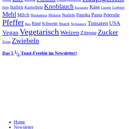
Knoblauch
Italien
Käse
Kartoffeln
Lorbeer
Hefe
Koriander
Limette
Mehl
Pasta
Milch
Paprika
Petersilie
Nudeln
Möhren
Muskatnuss
Pfeffer
Tomaten
USA
Rind
Schwein
Snack
Sojasauce
Reis
Vegetarisch
Zucker
Vegan
Weizen
Zitrone
Zwiebeln
Zutat
1
Das 5
/
Toast-Freebie im Newsletter!
2
Home
Newsletter