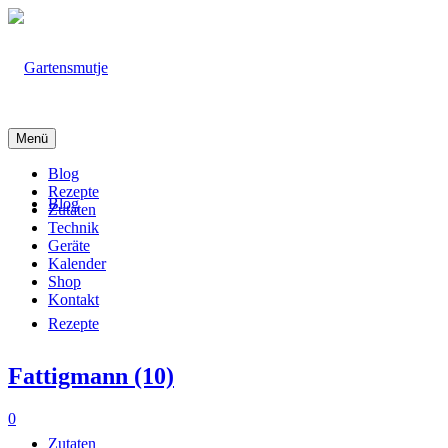
Menü
Blog
Rezepte
Blog
Zutaten
Technik
Geräte
Kalender
Shop
Kontakt
Rezepte
Fattigmann (10)
0
Zutaten