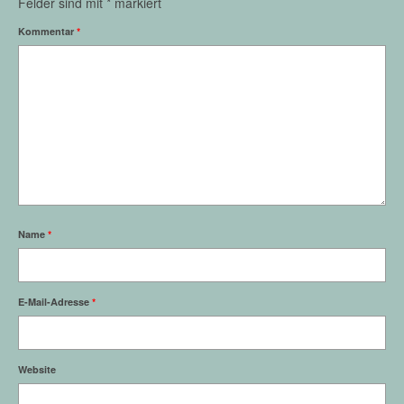
Felder sind mit
*
markiert
Kommentar
*
Name
*
E-Mail-Adresse
*
Website