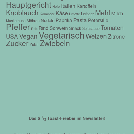
Hauptgericht
Italien
Kartoffeln
Hefe
Mehl
Knoblauch
Käse
Milch
Lorbeer
Koriander
Limette
Pasta
Petersilie
Paprika
Nudeln
Möhren
Muskatnuss
Pfeffer
Tomaten
Rind
Schwein
Snack
Sojasauce
Reis
Vegetarisch
Vegan
Weizen
USA
Zitrone
Zwiebeln
Zucker
Zutat
1
Das 5
/
Toast-Freebie im Newsletter!
2