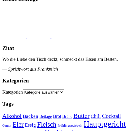
Zitat
Wo die Liebe den Tisch deckt, schmeckt das Essen am Besten.
—
Sprichwort aus Frankreich
Kategorien
Kategorien
Tags
Butter
Alkohol
Cocktail
Backen
Brot
Chili
Brühe
Beilage
Hauptgericht
Eier
Fleisch
Essig
Cumin
Frühlingszwiebeln