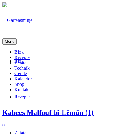
Menü
Blog
Rezepte
Blog
Zutaten
Technik
Geräte
Kalender
Shop
Kontakt
Rezepte
Kabees Malfouf bi-Lēmūn (1)
0
Zutaten