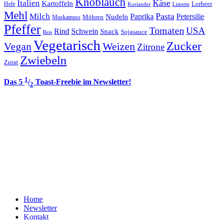
Knoblauch
Italien
Käse
Kartoffeln
Lorbeer
Hefe
Koriander
Limette
Mehl
Pasta
Milch
Paprika
Petersilie
Nudeln
Möhren
Muskatnuss
Pfeffer
Tomaten
USA
Rind
Schwein
Snack
Sojasauce
Reis
Vegetarisch
Zucker
Vegan
Weizen
Zitrone
Zwiebeln
Zutat
1
Das 5
/
Toast-Freebie im Newsletter!
2
Home
Newsletter
Kontakt