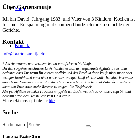
Über Gartensmutje
Shop
Ich bin David, Jahrgang 1983, und Vater von 3 Kindern. Kochen ist
für mich Entspannung und spannend finde ich die Geschichte der
Gerichte.
Kontakt
Kontakt
info@gartensmutje.de
*
Als Amazonpartner verdiene ich an qualifizierten Verkäufen.
Bei den so gekennzeichneten Links handelt es sich um sogenannte Affiliate-Links. Das
bedeutet, dass Ihr, wenn Ihr diesen anklickt und das Produkt dann kauft, nicht mehr oder
weniger bezahlt und auch nicht mehr oder weniger kauft als Ihr wollt. Ich aber bekomme
eine kleine Provision ausgezahlt, die ich dann wieder in Zutaten und Zubehör investieren
kann, um Euch noch mehr Rezepte zu zeigen. Ein Teufelskreis...
Alle per Affiliate verlinkte Produkte empfehle ich Euch, weil ich davon überzeugt bin und
bekomme von den Herstellern kein Geld dafür.
Meinen Händlershop findet Ihr
hier
Suche
Suche nach:
Letzte Beiträge