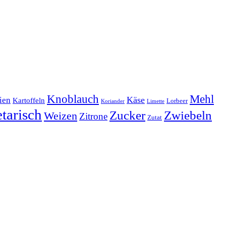
Mehl
Knoblauch
lien
Käse
Kartoffeln
Lorbeer
Koriander
Limette
tarisch
Zucker
Zwiebeln
Weizen
Zitrone
Zutat