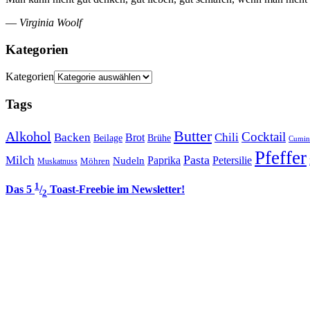
—
Virginia Woolf
Kategorien
Kategorien
Tags
Butter
Alkohol
Cocktail
Backen
Brot
Chili
Brühe
Beilage
Cumin
Pfeffer
Pasta
Milch
Paprika
Petersilie
Nudeln
Möhren
Muskatnuss
1
Das 5
/
Toast-Freebie im Newsletter!
2