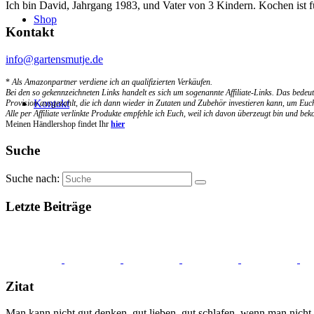
Ich bin David, Jahrgang 1983, und Vater von 3 Kindern. Kochen ist 
Shop
Kontakt
info@gartensmutje.de
*
Als Amazonpartner verdiene ich an qualifizierten Verkäufen.
Bei den so gekennzeichneten Links handelt es sich um sogenannte Affiliate-Links. Das bedeut
Kontakt
Provision ausgezahlt, die ich dann wieder in Zutaten und Zubehör investieren kann, um Euch
Alle per Affiliate verlinkte Produkte empfehle ich Euch, weil ich davon überzeugt bin und b
Meinen Händlershop findet Ihr
hier
Suche
Suche nach:
Letzte Beiträge
Zitat
Man kann nicht gut denken, gut lieben, gut schlafen, wenn man nicht 