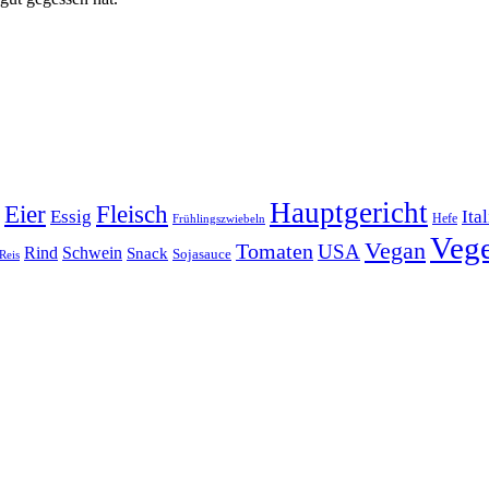
Hauptgericht
Eier
Fleisch
Ita
Essig
Frühlingszwiebeln
Hefe
Vege
Vegan
Tomaten
USA
Rind
Schwein
Snack
Sojasauce
Reis