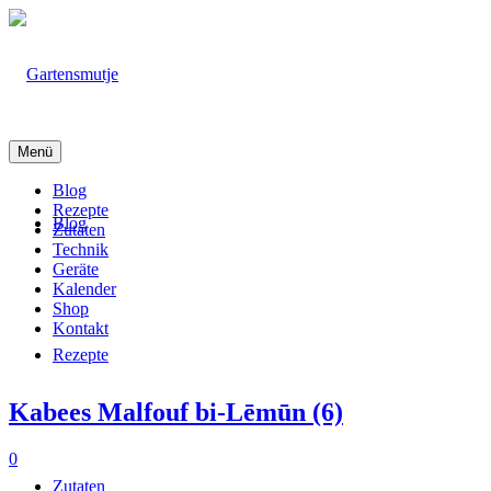
Menü
Blog
Rezepte
Blog
Zutaten
Technik
Geräte
Kalender
Shop
Kontakt
Rezepte
Kabees Malfouf bi-Lēmūn (6)
0
Zutaten