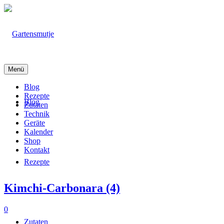
Menü
Blog
Rezepte
Blog
Zutaten
Technik
Geräte
Kalender
Shop
Kontakt
Rezepte
Kimchi-Carbonara (4)
0
Zutaten