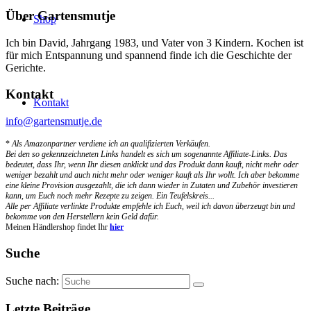
Über Gartensmutje
Shop
Ich bin David, Jahrgang 1983, und Vater von 3 Kindern. Kochen ist
für mich Entspannung und spannend finde ich die Geschichte der
Gerichte.
Kontakt
Kontakt
info@gartensmutje.de
*
Als Amazonpartner verdiene ich an qualifizierten Verkäufen.
Bei den so gekennzeichneten Links handelt es sich um sogenannte Affiliate-Links. Das
bedeutet, dass Ihr, wenn Ihr diesen anklickt und das Produkt dann kauft, nicht mehr oder
weniger bezahlt und auch nicht mehr oder weniger kauft als Ihr wollt. Ich aber bekomme
eine kleine Provision ausgezahlt, die ich dann wieder in Zutaten und Zubehör investieren
kann, um Euch noch mehr Rezepte zu zeigen. Ein Teufelskreis...
Alle per Affiliate verlinkte Produkte empfehle ich Euch, weil ich davon überzeugt bin und
bekomme von den Herstellern kein Geld dafür.
Meinen Händlershop findet Ihr
hier
Suche
Suche nach:
Letzte Beiträge