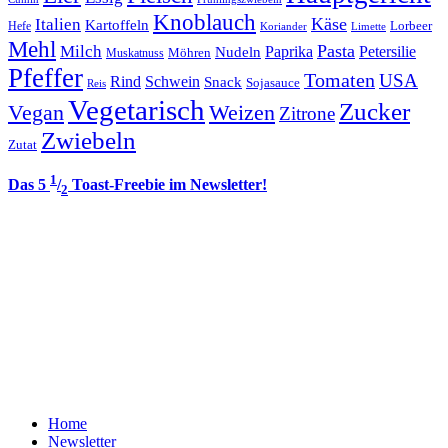
Knoblauch
Italien
Käse
Kartoffeln
Lorbeer
Hefe
Koriander
Limette
Mehl
Pasta
Milch
Paprika
Petersilie
Nudeln
Möhren
Muskatnuss
Pfeffer
Tomaten
USA
Rind
Schwein
Snack
Sojasauce
Reis
Vegetarisch
Zucker
Vegan
Weizen
Zitrone
Zwiebeln
Zutat
1
Das 5
/
Toast-Freebie im Newsletter!
2
Home
Newsletter