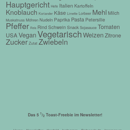
Hauptgericht
Italien
Kartoffeln
Hefe
Mehl
Knoblauch
Käse
Milch
Lorbeer
Koriander
Limette
Pasta
Petersilie
Paprika
Nudeln
Möhren
Muskatnuss
Pfeffer
Tomaten
Rind
Schwein
Snack
Sojasauce
Reis
Vegetarisch
Vegan
Weizen
USA
Zitrone
Zwiebeln
Zucker
Zutat
1
Das 5
/
Toast-Freebie im Newsletter!
2