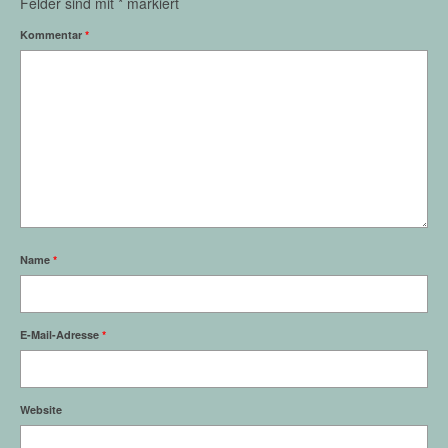
Felder sind mit
*
markiert
Kommentar
*
Name
*
E-Mail-Adresse
*
Website