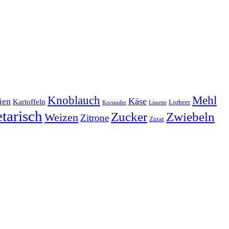
Mehl
Knoblauch
lien
Käse
Kartoffeln
Lorbeer
Koriander
Limette
tarisch
Zucker
Zwiebeln
Weizen
Zitrone
Zutat