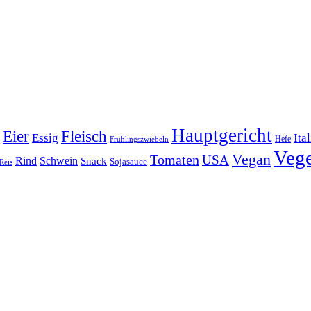
Hauptgericht
Eier
Fleisch
Ita
Essig
Frühlingszwiebeln
Hefe
Vege
Vegan
Tomaten
USA
Rind
Schwein
Snack
Sojasauce
Reis