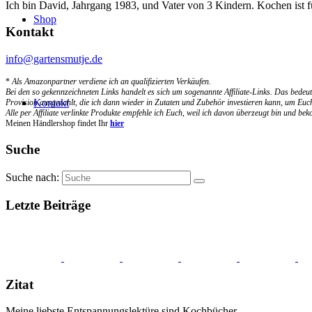
Ich bin David, Jahrgang 1983, und Vater von 3 Kindern. Kochen ist 
Shop
Kontakt
info@gartensmutje.de
*
Als Amazonpartner verdiene ich an qualifizierten Verkäufen.
Bei den so gekennzeichneten Links handelt es sich um sogenannte Affiliate-Links. Das bedeut
Kontakt
Provision ausgezahlt, die ich dann wieder in Zutaten und Zubehör investieren kann, um Euch
Alle per Affiliate verlinkte Produkte empfehle ich Euch, weil ich davon überzeugt bin und b
Meinen Händlershop findet Ihr
hier
Suche
Suche nach:
Letzte Beiträge
Zitat
Meine liebste Entspannungslektüre sind Kochbücher.