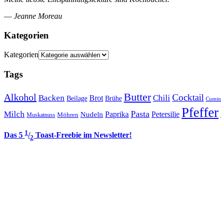
—
Jeanne Moreau
Kategorien
Kategorien
Tags
Butter
Alkohol
Cocktail
Backen
Brot
Chili
Brühe
Beilage
Cumin
Pfeffer
Pasta
Milch
Paprika
Petersilie
Nudeln
Möhren
Muskatnuss
1
Das 5
/
Toast-Freebie im Newsletter!
2