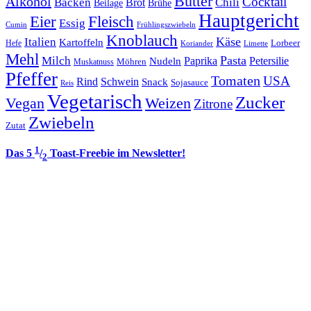
Butter
Alkohol
Cocktail
Backen
Brot
Chili
Brühe
Beilage
Hauptgericht
Eier
Fleisch
Essig
Cumin
Frühlingszwiebeln
Knoblauch
Italien
Käse
Kartoffeln
Lorbeer
Hefe
Koriander
Limette
Mehl
Pasta
Milch
Paprika
Petersilie
Nudeln
Möhren
Muskatnuss
Pfeffer
Tomaten
USA
Rind
Schwein
Snack
Sojasauce
Reis
Vegetarisch
Zucker
Vegan
Weizen
Zitrone
Zwiebeln
Zutat
1
Das 5
/
Toast-Freebie im Newsletter!
2