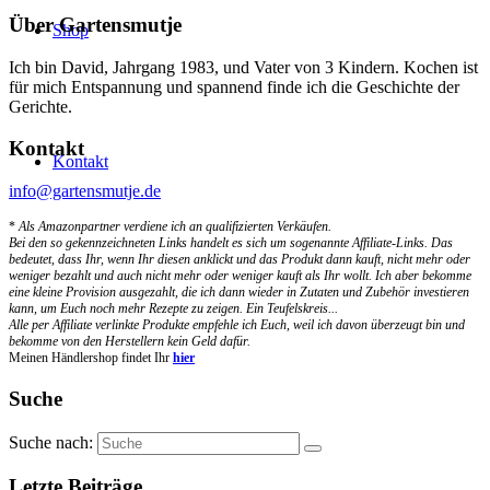
Über Gartensmutje
Shop
Ich bin David, Jahrgang 1983, und Vater von 3 Kindern. Kochen ist
für mich Entspannung und spannend finde ich die Geschichte der
Gerichte.
Kontakt
Kontakt
info@gartensmutje.de
*
Als Amazonpartner verdiene ich an qualifizierten Verkäufen.
Bei den so gekennzeichneten Links handelt es sich um sogenannte Affiliate-Links. Das
bedeutet, dass Ihr, wenn Ihr diesen anklickt und das Produkt dann kauft, nicht mehr oder
weniger bezahlt und auch nicht mehr oder weniger kauft als Ihr wollt. Ich aber bekomme
eine kleine Provision ausgezahlt, die ich dann wieder in Zutaten und Zubehör investieren
kann, um Euch noch mehr Rezepte zu zeigen. Ein Teufelskreis...
Alle per Affiliate verlinkte Produkte empfehle ich Euch, weil ich davon überzeugt bin und
bekomme von den Herstellern kein Geld dafür.
Meinen Händlershop findet Ihr
hier
Suche
Suche nach:
Letzte Beiträge