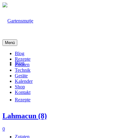
Menü
Blog
Rezepte
Blog
Zutaten
Technik
Geräte
Kalender
Shop
Kontakt
Rezepte
Lahmacun (8)
0
Zutaten