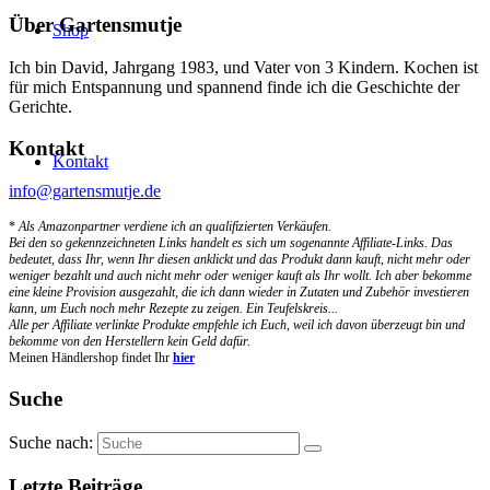
Über Gartensmutje
Shop
Ich bin David, Jahrgang 1983, und Vater von 3 Kindern. Kochen ist
für mich Entspannung und spannend finde ich die Geschichte der
Gerichte.
Kontakt
Kontakt
info@gartensmutje.de
*
Als Amazonpartner verdiene ich an qualifizierten Verkäufen.
Bei den so gekennzeichneten Links handelt es sich um sogenannte Affiliate-Links. Das
bedeutet, dass Ihr, wenn Ihr diesen anklickt und das Produkt dann kauft, nicht mehr oder
weniger bezahlt und auch nicht mehr oder weniger kauft als Ihr wollt. Ich aber bekomme
eine kleine Provision ausgezahlt, die ich dann wieder in Zutaten und Zubehör investieren
kann, um Euch noch mehr Rezepte zu zeigen. Ein Teufelskreis...
Alle per Affiliate verlinkte Produkte empfehle ich Euch, weil ich davon überzeugt bin und
bekomme von den Herstellern kein Geld dafür.
Meinen Händlershop findet Ihr
hier
Suche
Suche nach:
Letzte Beiträge