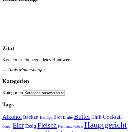
Zitat
Kochen ist ein begnadetes Handwerk.
—
Alois Mattersberger
Kategorien
Kategorien
Tags
Butter
Alkohol
Cocktail
Backen
Brot
Chili
Brühe
Beilage
Hauptgericht
Eier
Fleisch
Essig
Cumin
Frühlingszwiebeln