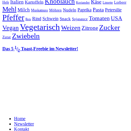
Knoblauch
Italien
Käse
Kartoffeln
Lorbeer
Hefe
Koriander
Limette
Mehl
Pasta
Milch
Paprika
Petersilie
Nudeln
Möhren
Muskatnuss
Pfeffer
Tomaten
USA
Rind
Schwein
Snack
Sojasauce
Reis
Vegetarisch
Zucker
Vegan
Weizen
Zitrone
Zwiebeln
Zutat
1
Das 5
/
Toast-Freebie im Newsletter!
2
Home
Newsletter
Kontakt