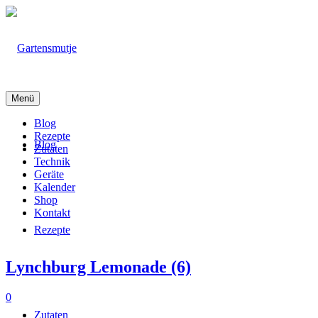
Menü
Blog
Rezepte
Blog
Zutaten
Technik
Geräte
Kalender
Shop
Kontakt
Rezepte
Lynchburg Lemonade (6)
0
Zutaten