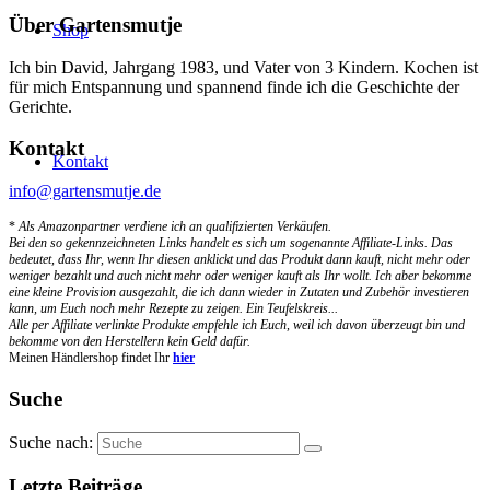
Über Gartensmutje
Shop
Ich bin David, Jahrgang 1983, und Vater von 3 Kindern. Kochen ist
für mich Entspannung und spannend finde ich die Geschichte der
Gerichte.
Kontakt
Kontakt
info@gartensmutje.de
*
Als Amazonpartner verdiene ich an qualifizierten Verkäufen.
Bei den so gekennzeichneten Links handelt es sich um sogenannte Affiliate-Links. Das
bedeutet, dass Ihr, wenn Ihr diesen anklickt und das Produkt dann kauft, nicht mehr oder
weniger bezahlt und auch nicht mehr oder weniger kauft als Ihr wollt. Ich aber bekomme
eine kleine Provision ausgezahlt, die ich dann wieder in Zutaten und Zubehör investieren
kann, um Euch noch mehr Rezepte zu zeigen. Ein Teufelskreis...
Alle per Affiliate verlinkte Produkte empfehle ich Euch, weil ich davon überzeugt bin und
bekomme von den Herstellern kein Geld dafür.
Meinen Händlershop findet Ihr
hier
Suche
Suche nach:
Letzte Beiträge