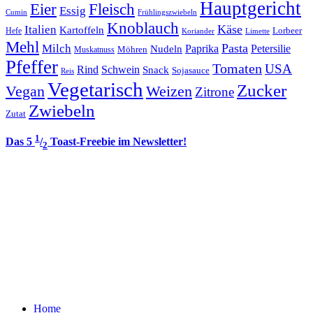
Hauptgericht
Eier
Fleisch
Essig
Cumin
Frühlingszwiebeln
Knoblauch
Italien
Käse
Kartoffeln
Lorbeer
Hefe
Koriander
Limette
Mehl
Pasta
Milch
Paprika
Petersilie
Nudeln
Möhren
Muskatnuss
Pfeffer
Tomaten
USA
Rind
Schwein
Snack
Sojasauce
Reis
Vegetarisch
Zucker
Vegan
Weizen
Zitrone
Zwiebeln
Zutat
1
Das 5
/
Toast-Freebie im Newsletter!
2
Home