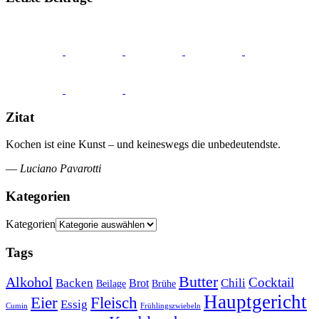
Zitat
Kochen ist eine Kunst – und keineswegs die unbedeutendste.
—
Luciano Pavarotti
Kategorien
Kategorien
Tags
Butter
Alkohol
Cocktail
Backen
Brot
Chili
Brühe
Beilage
Hauptgericht
Eier
Fleisch
Essig
Cumin
Frühlingszwiebeln