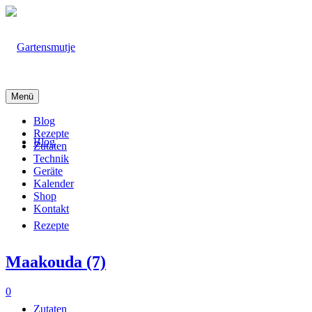
Menü
Blog
Rezepte
Blog
Zutaten
Technik
Geräte
Kalender
Shop
Kontakt
Rezepte
Maakouda (7)
0
Zutaten