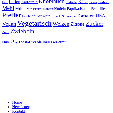
Knoblauch
Italien
Käse
Kartoffeln
Lorbeer
Hefe
Koriander
Limette
Mehl
Pasta
Milch
Paprika
Petersilie
Nudeln
Möhren
Muskatnuss
Pfeffer
Tomaten
USA
Rind
Schwein
Snack
Sojasauce
Reis
Vegetarisch
Zucker
Vegan
Weizen
Zitrone
Zwiebeln
Zutat
1
Das 5
/
Toast-Freebie im Newsletter!
2
Home
Newsletter
Kontakt