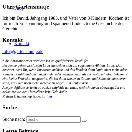
Über Gartensmutje
Shop
Ich bin David, Jahrgang 1983, und Vater von 3 Kindern. Kochen ist
für mich Entspannung und spannend finde ich die Geschichte der
Gerichte.
Kontakt
Kontakt
info@gartensmutje.de
*
Als Amazonpartner verdiene ich an qualifizierten Verkäufen.
Bei den so gekennzeichneten Links handelt es sich um sogenannte Affiliate-Links. Das
bedeutet, dass Ihr, wenn Ihr diesen anklickt und das Produkt dann kauft, nicht mehr oder
weniger bezahlt und auch nicht mehr oder weniger kauft als Ihr wollt. Ich aber bekomme
eine kleine Provision ausgezahlt, die ich dann wieder in Zutaten und Zubehör investieren
kann, um Euch noch mehr Rezepte zu zeigen. Ein Teufelskreis...
Alle per Affiliate verlinkte Produkte empfehle ich Euch, weil ich davon überzeugt bin und
bekomme von den Herstellern kein Geld dafür.
Meinen Händlershop findet Ihr
hier
Suche
Suche nach:
Letzte Beiträge