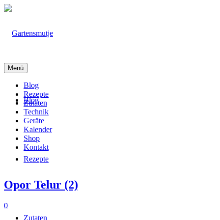
Menü
Blog
Rezepte
Blog
Zutaten
Technik
Geräte
Kalender
Shop
Kontakt
Rezepte
Opor Telur (2)
0
Zutaten