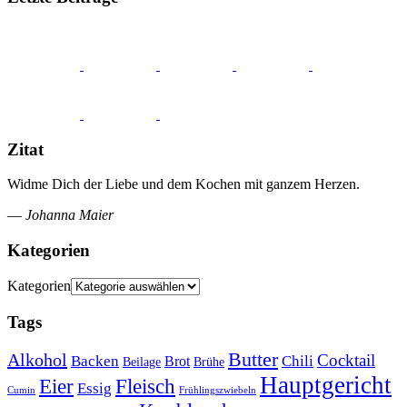
Zitat
Widme Dich der Liebe und dem Kochen mit ganzem Herzen.
—
Johanna Maier
Kategorien
Kategorien
Tags
Butter
Alkohol
Cocktail
Backen
Brot
Chili
Brühe
Beilage
Hauptgericht
Eier
Fleisch
Essig
Cumin
Frühlingszwiebeln