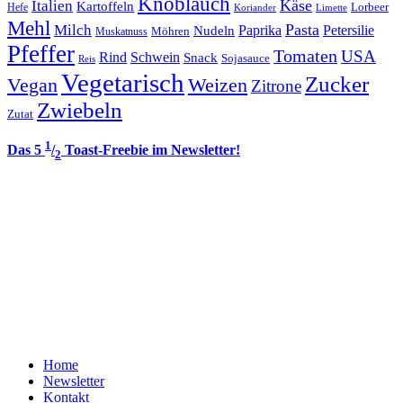
Knoblauch
Italien
Käse
Kartoffeln
Lorbeer
Hefe
Koriander
Limette
Mehl
Pasta
Milch
Paprika
Petersilie
Nudeln
Möhren
Muskatnuss
Pfeffer
Tomaten
USA
Rind
Schwein
Snack
Sojasauce
Reis
Vegetarisch
Zucker
Vegan
Weizen
Zitrone
Zwiebeln
Zutat
1
Das 5
/
Toast-Freebie im Newsletter!
2
Home
Newsletter
Kontakt