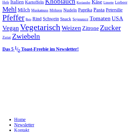
Knoblauch
Italien
Käse
Kartoffeln
Lorbeer
Hefe
Koriander
Limette
Mehl
Pasta
Milch
Paprika
Petersilie
Nudeln
Möhren
Muskatnuss
Pfeffer
Tomaten
USA
Rind
Schwein
Snack
Sojasauce
Reis
Vegetarisch
Zucker
Vegan
Weizen
Zitrone
Zwiebeln
Zutat
1
Das 5
/
Toast-Freebie im Newsletter!
2
Home
Newsletter
Kontakt