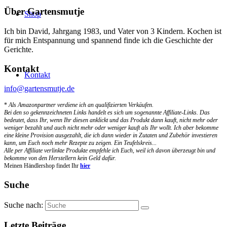
Über Gartensmutje
Shop
Ich bin David, Jahrgang 1983, und Vater von 3 Kindern. Kochen ist
für mich Entspannung und spannend finde ich die Geschichte der
Gerichte.
Kontakt
Kontakt
info@gartensmutje.de
*
Als Amazonpartner verdiene ich an qualifizierten Verkäufen.
Bei den so gekennzeichneten Links handelt es sich um sogenannte Affiliate-Links. Das
bedeutet, dass Ihr, wenn Ihr diesen anklickt und das Produkt dann kauft, nicht mehr oder
weniger bezahlt und auch nicht mehr oder weniger kauft als Ihr wollt. Ich aber bekomme
eine kleine Provision ausgezahlt, die ich dann wieder in Zutaten und Zubehör investieren
kann, um Euch noch mehr Rezepte zu zeigen. Ein Teufelskreis...
Alle per Affiliate verlinkte Produkte empfehle ich Euch, weil ich davon überzeugt bin und
bekomme von den Herstellern kein Geld dafür.
Meinen Händlershop findet Ihr
hier
Suche
Suche nach:
Letzte Beiträge