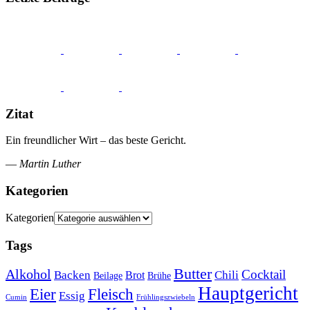
Zitat
Ein freundlicher Wirt – das beste Gericht.
—
Martin Luther
Kategorien
Kategorien
Tags
Butter
Alkohol
Cocktail
Backen
Brot
Chili
Brühe
Beilage
Hauptgericht
Eier
Fleisch
Essig
Cumin
Frühlingszwiebeln