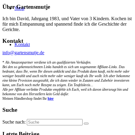
Über Gartensmutje
Shop
Ich bin David, Jahrgang 1983, und Vater von 3 Kindern. Kochen ist
für mich Entspannung und spannend finde ich die Geschichte der
Gerichte.
Kontakt
Kontakt
info@gartensmutje.de
*
Als Amazonpartner verdiene ich an qualifizierten Verkäufen.
Bei den so gekennzeichneten Links handelt es sich um sogenannte Affiliate-Links. Das
bedeutet, dass Ihr, wenn Ihr diesen anklickt und das Produkt dann kauft, nicht mehr oder
weniger bezahlt und auch nicht mehr oder weniger kauft als Ihr wollt. Ich aber bekomme
eine kleine Provision ausgezahlt, die ich dann wieder in Zutaten und Zubehör investieren
kann, um Euch noch mehr Rezepte zu zeigen. Ein Teufelskreis...
Alle per Affiliate verlinkte Produkte empfehle ich Euch, weil ich davon überzeugt bin und
bekomme von den Herstellern kein Geld dafür.
Meinen Händlershop findet Ihr
hier
Suche
Suche nach:
Letzte Beiträge