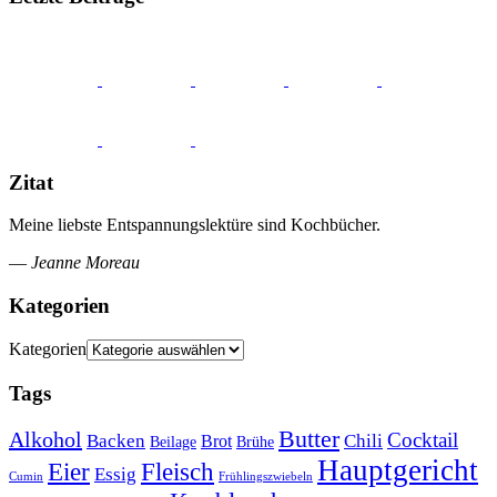
Zitat
Meine liebste Entspannungslektüre sind Kochbücher.
—
Jeanne Moreau
Kategorien
Kategorien
Tags
Butter
Alkohol
Cocktail
Backen
Brot
Chili
Brühe
Beilage
Hauptgericht
Eier
Fleisch
Essig
Cumin
Frühlingszwiebeln