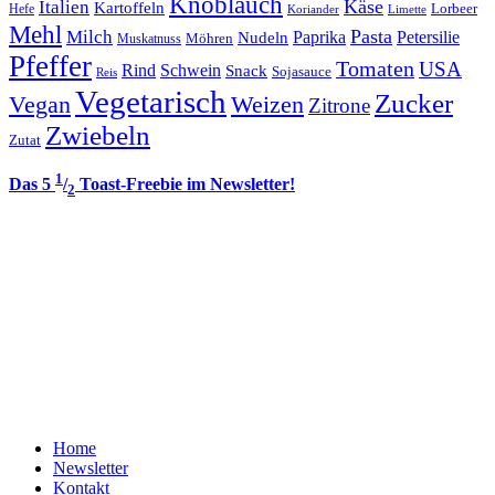
Knoblauch
Italien
Käse
Kartoffeln
Lorbeer
Hefe
Koriander
Limette
Mehl
Pasta
Milch
Paprika
Petersilie
Nudeln
Möhren
Muskatnuss
Pfeffer
Tomaten
USA
Rind
Schwein
Snack
Sojasauce
Reis
Vegetarisch
Zucker
Vegan
Weizen
Zitrone
Zwiebeln
Zutat
1
Das 5
/
Toast-Freebie im Newsletter!
2
Home
Newsletter
Kontakt