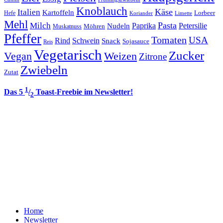
Knoblauch
Italien
Käse
Kartoffeln
Lorbeer
Hefe
Koriander
Limette
Mehl
Pasta
Milch
Paprika
Petersilie
Nudeln
Möhren
Muskatnuss
Pfeffer
Tomaten
USA
Rind
Schwein
Snack
Sojasauce
Reis
Vegetarisch
Zucker
Vegan
Weizen
Zitrone
Zwiebeln
Zutat
1
Das 5
/
Toast-Freebie im Newsletter!
2
Home
Newsletter