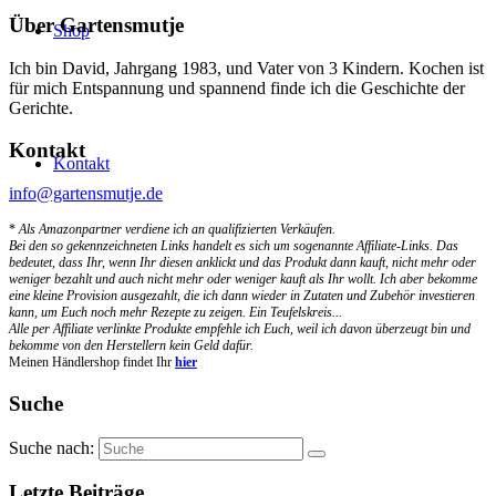
Über Gartensmutje
Shop
Ich bin David, Jahrgang 1983, und Vater von 3 Kindern. Kochen ist
für mich Entspannung und spannend finde ich die Geschichte der
Gerichte.
Kontakt
Kontakt
info@gartensmutje.de
*
Als Amazonpartner verdiene ich an qualifizierten Verkäufen.
Bei den so gekennzeichneten Links handelt es sich um sogenannte Affiliate-Links. Das
bedeutet, dass Ihr, wenn Ihr diesen anklickt und das Produkt dann kauft, nicht mehr oder
weniger bezahlt und auch nicht mehr oder weniger kauft als Ihr wollt. Ich aber bekomme
eine kleine Provision ausgezahlt, die ich dann wieder in Zutaten und Zubehör investieren
kann, um Euch noch mehr Rezepte zu zeigen. Ein Teufelskreis...
Alle per Affiliate verlinkte Produkte empfehle ich Euch, weil ich davon überzeugt bin und
bekomme von den Herstellern kein Geld dafür.
Meinen Händlershop findet Ihr
hier
Suche
Suche nach:
Letzte Beiträge