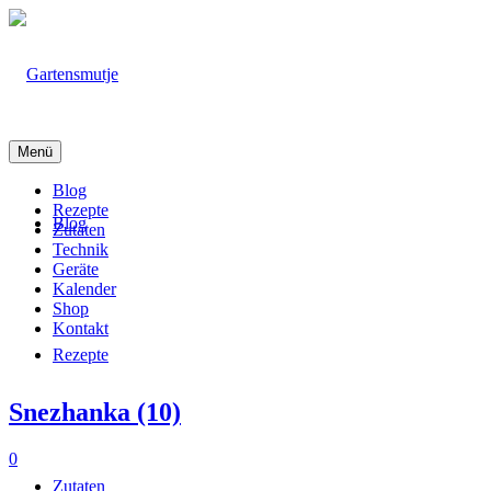
Menü
Blog
Rezepte
Blog
Zutaten
Technik
Geräte
Kalender
Shop
Kontakt
Rezepte
Snezhanka (10)
0
Zutaten