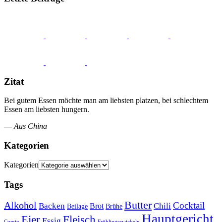
Zitat
Bei gutem Essen möchte man am liebsten platzen, bei schlechtem
Essen am liebsten hungern.
—
Aus China
Kategorien
Kategorien
Tags
Butter
Alkohol
Cocktail
Backen
Brot
Chili
Brühe
Beilage
Hauptgericht
Eier
Fleisch
Essig
Cumin
Frühlingszwiebeln