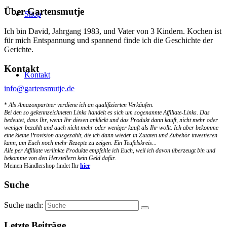
Über Gartensmutje
Shop
Ich bin David, Jahrgang 1983, und Vater von 3 Kindern. Kochen ist
für mich Entspannung und spannend finde ich die Geschichte der
Gerichte.
Kontakt
Kontakt
info@gartensmutje.de
*
Als Amazonpartner verdiene ich an qualifizierten Verkäufen.
Bei den so gekennzeichneten Links handelt es sich um sogenannte Affiliate-Links. Das
bedeutet, dass Ihr, wenn Ihr diesen anklickt und das Produkt dann kauft, nicht mehr oder
weniger bezahlt und auch nicht mehr oder weniger kauft als Ihr wollt. Ich aber bekomme
eine kleine Provision ausgezahlt, die ich dann wieder in Zutaten und Zubehör investieren
kann, um Euch noch mehr Rezepte zu zeigen. Ein Teufelskreis...
Alle per Affiliate verlinkte Produkte empfehle ich Euch, weil ich davon überzeugt bin und
bekomme von den Herstellern kein Geld dafür.
Meinen Händlershop findet Ihr
hier
Suche
Suche nach:
Letzte Beiträge