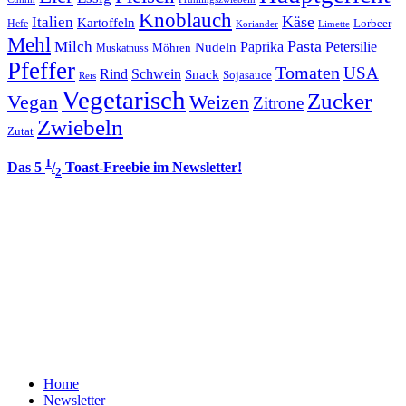
Knoblauch
Italien
Käse
Kartoffeln
Lorbeer
Hefe
Koriander
Limette
Mehl
Pasta
Milch
Paprika
Petersilie
Nudeln
Möhren
Muskatnuss
Pfeffer
Tomaten
USA
Rind
Schwein
Snack
Sojasauce
Reis
Vegetarisch
Zucker
Vegan
Weizen
Zitrone
Zwiebeln
Zutat
1
Das 5
/
Toast-Freebie im Newsletter!
2
Home
Newsletter