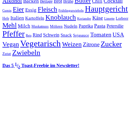
Butter
Alkohol
Cocktail
Backen
Brot
Chili
Brühe
Beilage
Hauptgericht
Eier
Fleisch
Essig
Cumin
Frühlingszwiebeln
Knoblauch
Italien
Käse
Kartoffeln
Lorbeer
Hefe
Koriander
Limette
Mehl
Pasta
Milch
Paprika
Petersilie
Nudeln
Möhren
Muskatnuss
Pfeffer
Tomaten
USA
Rind
Schwein
Snack
Sojasauce
Reis
Vegetarisch
Zucker
Vegan
Weizen
Zitrone
Zwiebeln
Zutat
1
Das 5
/
Toast-Freebie im Newsletter!
2