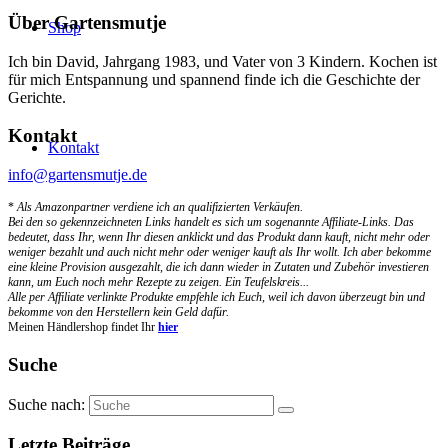
Über Gartensmutje
Shop
Ich bin David, Jahrgang 1983, und Vater von 3 Kindern. Kochen ist
für mich Entspannung und spannend finde ich die Geschichte der
Gerichte.
Kontakt
Kontakt
info@gartensmutje.de
*
Als Amazonpartner verdiene ich an qualifizierten Verkäufen.
Bei den so gekennzeichneten Links handelt es sich um sogenannte Affiliate-Links. Das
bedeutet, dass Ihr, wenn Ihr diesen anklickt und das Produkt dann kauft, nicht mehr oder
weniger bezahlt und auch nicht mehr oder weniger kauft als Ihr wollt. Ich aber bekomme
eine kleine Provision ausgezahlt, die ich dann wieder in Zutaten und Zubehör investieren
kann, um Euch noch mehr Rezepte zu zeigen. Ein Teufelskreis...
Alle per Affiliate verlinkte Produkte empfehle ich Euch, weil ich davon überzeugt bin und
bekomme von den Herstellern kein Geld dafür.
Meinen Händlershop findet Ihr
hier
Suche
Suche nach:
Letzte Beiträge