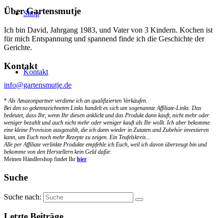
Über Gartensmutje
Shop
Ich bin David, Jahrgang 1983, und Vater von 3 Kindern. Kochen ist
für mich Entspannung und spannend finde ich die Geschichte der
Gerichte.
Kontakt
Kontakt
info@gartensmutje.de
*
Als Amazonpartner verdiene ich an qualifizierten Verkäufen.
Bei den so gekennzeichneten Links handelt es sich um sogenannte Affiliate-Links. Das
bedeutet, dass Ihr, wenn Ihr diesen anklickt und das Produkt dann kauft, nicht mehr oder
weniger bezahlt und auch nicht mehr oder weniger kauft als Ihr wollt. Ich aber bekomme
eine kleine Provision ausgezahlt, die ich dann wieder in Zutaten und Zubehör investieren
kann, um Euch noch mehr Rezepte zu zeigen. Ein Teufelskreis...
Alle per Affiliate verlinkte Produkte empfehle ich Euch, weil ich davon überzeugt bin und
bekomme von den Herstellern kein Geld dafür.
Meinen Händlershop findet Ihr
hier
Suche
Suche nach:
Letzte Beiträge