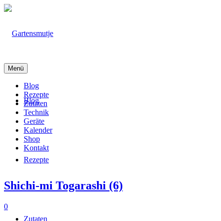
Menü
Blog
Rezepte
Blog
Zutaten
Technik
Geräte
Kalender
Shop
Kontakt
Rezepte
Shichi-mi Togarashi (6)
0
Zutaten