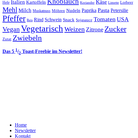
Knoblauch
Italien
Käse
Kartoffeln
Lorbeer
Hefe
Koriander
Limette
Mehl
Pasta
Milch
Paprika
Petersilie
Nudeln
Möhren
Muskatnuss
Pfeffer
Tomaten
USA
Rind
Schwein
Snack
Sojasauce
Reis
Vegetarisch
Zucker
Vegan
Weizen
Zitrone
Zwiebeln
Zutat
1
Das 5
/
Toast-Freebie im Newsletter!
2
Home
Newsletter
Kontakt