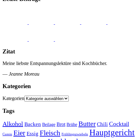
Zitat
Meine liebste Entspannungslektüre sind Kochbücher.
—
Jeanne Moreau
Kategorien
Kategorien
Tags
Butter
Alkohol
Cocktail
Backen
Brot
Chili
Brühe
Beilage
Hauptgericht
Eier
Fleisch
Essig
Cumin
Frühlingszwiebeln