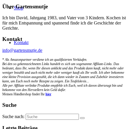
Über Gartensmutje
Shop
Ich bin David, Jahrgang 1983, und Vater von 3 Kindern. Kochen ist
für mich Entspannung und spannend finde ich die Geschichte der
Gerichte.
Kontakt
Kontakt
info@gartensmutje.de
*
Als Amazonpartner verdiene ich an qualifizierten Verkäufen.
Bei den so gekennzeichneten Links handelt es sich um sogenannte Affiliate-Links. Das
bedeutet, dass Ihr, wenn Ihr diesen anklickt und das Produkt dann kauft, nicht mehr oder
weniger bezahlt und auch nicht mehr oder weniger kauft als Ihr wollt. Ich aber bekomme
eine kleine Provision ausgezahlt, die ich dann wieder in Zutaten und Zubehör investieren
kann, um Euch noch mehr Rezepte zu zeigen. Ein Teufelskreis...
Alle per Affiliate verlinkte Produkte empfehle ich Euch, weil ich davon überzeugt bin und
bekomme von den Herstellern kein Geld dafür.
Meinen Händlershop findet Ihr
hier
Suche
Suche nach:
Letzte Beiträge