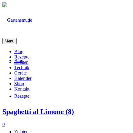
Menü
Blog
Rezepte
Blog
Zutaten
Technik
Geräte
Kalender
Shop
Kontakt
Rezepte
Spaghetti al Limone (8)
0
Zutaten