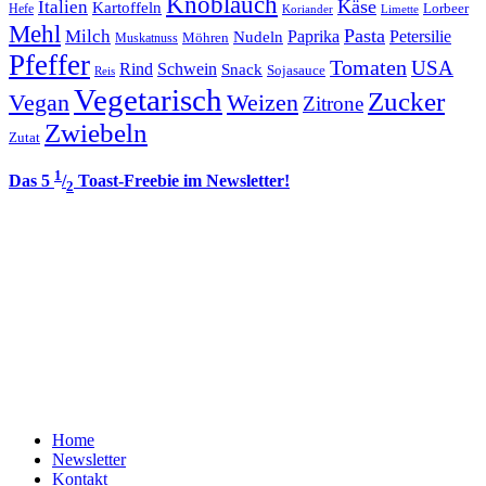
Knoblauch
Italien
Käse
Kartoffeln
Lorbeer
Hefe
Koriander
Limette
Mehl
Pasta
Milch
Paprika
Petersilie
Nudeln
Möhren
Muskatnuss
Pfeffer
Tomaten
USA
Rind
Schwein
Snack
Sojasauce
Reis
Vegetarisch
Zucker
Vegan
Weizen
Zitrone
Zwiebeln
Zutat
1
Das 5
/
Toast-Freebie im Newsletter!
2
Home
Newsletter
Kontakt