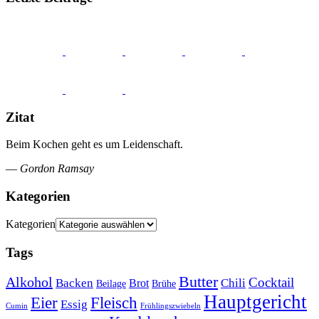
Zitat
Beim Kochen geht es um Leidenschaft.
—
Gordon Ramsay
Kategorien
Kategorien
Tags
Butter
Alkohol
Cocktail
Backen
Brot
Chili
Brühe
Beilage
Hauptgericht
Eier
Fleisch
Essig
Cumin
Frühlingszwiebeln