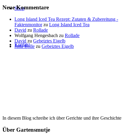
Neue Kommentare
Shop
Long Island Iced Tea Rezept: Zutaten & Zubereitung -
Faktenmonitor
zu
Long Island Iced Tea
David
zu
Rollade
Wolfgang Hengesbach
zu
Rollade
David
zu
Gebeiztes Eigelb
Kontakt
Jutta Bolle
zu
Gebeiztes Eigelb
In diesem Blog schreibe ich über Gerichte und ihre Geschichte
Über Gartensmutje