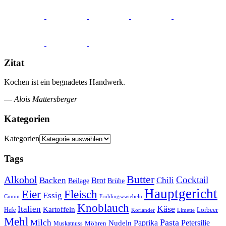
Zitat
Kochen ist ein begnadetes Handwerk.
—
Alois Mattersberger
Kategorien
Kategorien
Tags
Butter
Alkohol
Cocktail
Backen
Brot
Chili
Brühe
Beilage
Hauptgericht
Eier
Fleisch
Essig
Cumin
Frühlingszwiebeln
Knoblauch
Italien
Käse
Kartoffeln
Lorbeer
Hefe
Koriander
Limette
Mehl
Pasta
Milch
Paprika
Petersilie
Nudeln
Möhren
Muskatnuss