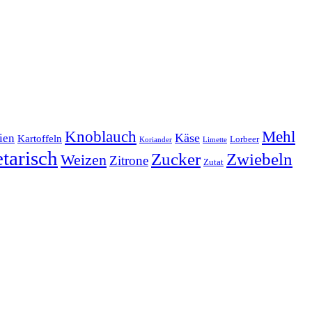
Mehl
Knoblauch
lien
Käse
Kartoffeln
Lorbeer
Koriander
Limette
tarisch
Zucker
Zwiebeln
Weizen
Zitrone
Zutat