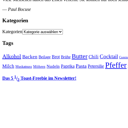
—
Paul Bocuse
Kategorien
Kategorien
Tags
Butter
Alkohol
Cocktail
Backen
Brot
Chili
Brühe
Beilage
Cumin
Pfeffer
Pasta
Milch
Paprika
Petersilie
Nudeln
Möhren
Muskatnuss
1
Das 5
/
Toast-Freebie im Newsletter!
2