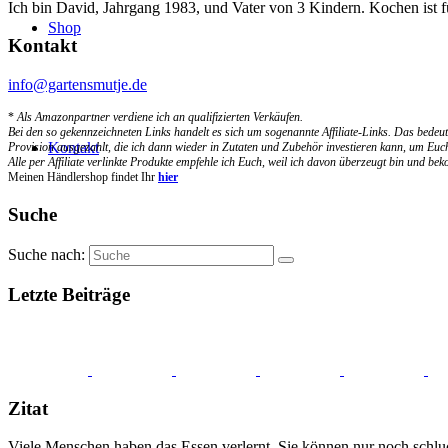
Ich bin David, Jahrgang 1983, und Vater von 3 Kindern. Kochen ist 
Shop
Kontakt
info@gartensmutje.de
*
Als Amazonpartner verdiene ich an qualifizierten Verkäufen.
Bei den so gekennzeichneten Links handelt es sich um sogenannte Affiliate-Links. Das bedeut
Kontakt
Provision ausgezahlt, die ich dann wieder in Zutaten und Zubehör investieren kann, um Euch
Alle per Affiliate verlinkte Produkte empfehle ich Euch, weil ich davon überzeugt bin und b
Meinen Händlershop findet Ihr
hier
Suche
Suche nach:
Letzte Beiträge
Zitat
Viele Menschen haben das Essen verlernt. Sie können nur noch schlu