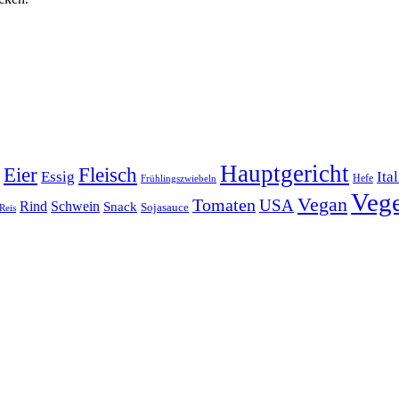
Hauptgericht
Eier
Fleisch
Ita
Essig
Frühlingszwiebeln
Hefe
Vege
Vegan
Tomaten
USA
Rind
Schwein
Snack
Sojasauce
Reis