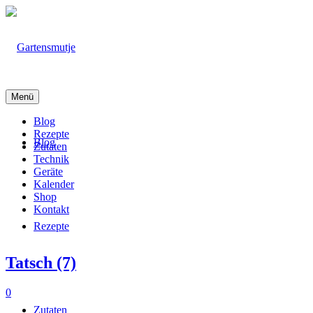
Menü
Blog
Rezepte
Blog
Zutaten
Technik
Geräte
Kalender
Shop
Kontakt
Rezepte
Tatsch (7)
0
Zutaten