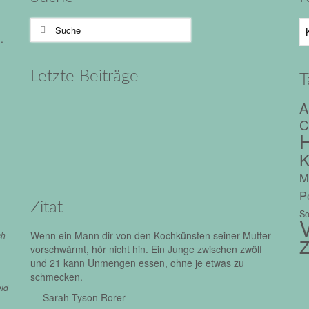
Suche
Ka
nach:
.
Letzte Beiträge
T
A
C
H
K
M
Pe
Zitat
So
V
Wenn ein Mann dir von den Kochkünsten seiner Mutter
ch
Z
vorschwärmt, hör nicht hin. Ein Junge zwischen zwölf
und 21 kann Unmengen essen, ohne je etwas zu
schmecken.
eld
—
Sarah Tyson Rorer