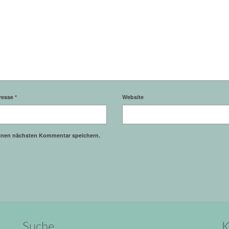
resse
*
Website
einen nächsten Kommentar speichern.
Suche
K