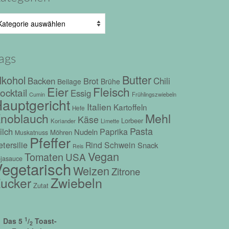
tegorien
ags
Butter
lkohol
Chili
Backen
Brot
Beilage
Brühe
Eier
Fleisch
ocktail
Essig
Frühlingszwiebeln
Cumin
auptgericht
Italien
Kartoffeln
Hefe
Mehl
noblauch
Käse
Lorbeer
Koriander
Limette
Pasta
ilch
Paprika
Nudeln
Möhren
Muskatnuss
Pfeffer
tersilie
Rind
Schwein
Snack
Reis
Vegan
Tomaten
USA
jasauce
egetarisch
Weizen
Zitrone
Zwiebeln
ucker
Zutat
1
Das 5
/
Toast-
2