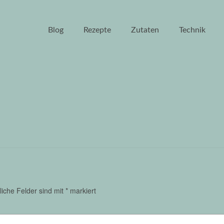
Blog
Rezepte
Zutaten
Technik
liche Felder sind mit
*
markiert