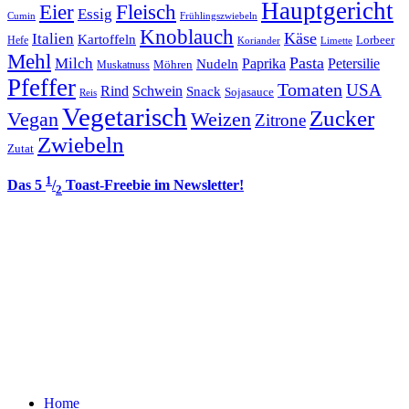
Hauptgericht
Eier
Fleisch
Essig
Cumin
Frühlingszwiebeln
Knoblauch
Italien
Käse
Kartoffeln
Lorbeer
Hefe
Koriander
Limette
Mehl
Pasta
Milch
Paprika
Petersilie
Nudeln
Möhren
Muskatnuss
Pfeffer
Tomaten
USA
Rind
Schwein
Snack
Sojasauce
Reis
Vegetarisch
Zucker
Vegan
Weizen
Zitrone
Zwiebeln
Zutat
1
Das 5
/
Toast-Freebie im Newsletter!
2
Home