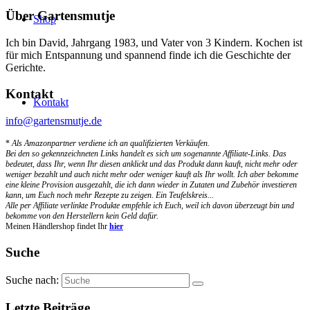
Über Gartensmutje
Shop
Ich bin David, Jahrgang 1983, und Vater von 3 Kindern. Kochen ist
für mich Entspannung und spannend finde ich die Geschichte der
Gerichte.
Kontakt
Kontakt
info@gartensmutje.de
*
Als Amazonpartner verdiene ich an qualifizierten Verkäufen.
Bei den so gekennzeichneten Links handelt es sich um sogenannte Affiliate-Links. Das
bedeutet, dass Ihr, wenn Ihr diesen anklickt und das Produkt dann kauft, nicht mehr oder
weniger bezahlt und auch nicht mehr oder weniger kauft als Ihr wollt. Ich aber bekomme
eine kleine Provision ausgezahlt, die ich dann wieder in Zutaten und Zubehör investieren
kann, um Euch noch mehr Rezepte zu zeigen. Ein Teufelskreis...
Alle per Affiliate verlinkte Produkte empfehle ich Euch, weil ich davon überzeugt bin und
bekomme von den Herstellern kein Geld dafür.
Meinen Händlershop findet Ihr
hier
Suche
Suche nach:
Letzte Beiträge