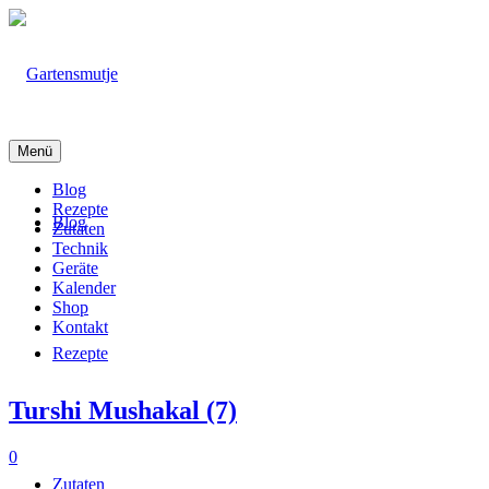
Menü
Blog
Rezepte
Blog
Zutaten
Technik
Geräte
Kalender
Shop
Kontakt
Rezepte
Turshi Mushakal (7)
0
Zutaten