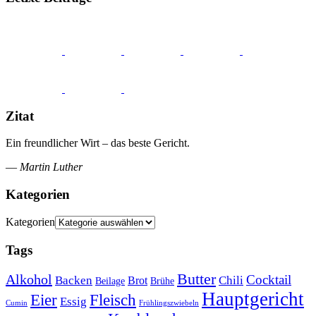
Zitat
Ein freundlicher Wirt – das beste Gericht.
—
Martin Luther
Kategorien
Kategorien
Tags
Butter
Alkohol
Cocktail
Backen
Brot
Chili
Brühe
Beilage
Hauptgericht
Eier
Fleisch
Essig
Cumin
Frühlingszwiebeln