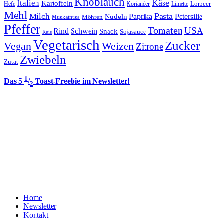
Knoblauch
Italien
Käse
Kartoffeln
Lorbeer
Hefe
Koriander
Limette
Mehl
Pasta
Milch
Paprika
Petersilie
Nudeln
Möhren
Muskatnuss
Pfeffer
Tomaten
USA
Rind
Schwein
Snack
Sojasauce
Reis
Vegetarisch
Zucker
Vegan
Weizen
Zitrone
Zwiebeln
Zutat
1
Das 5
/
Toast-Freebie im Newsletter!
2
Home
Newsletter
Kontakt