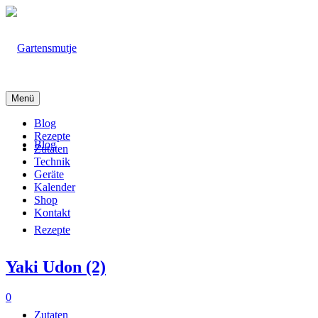
Menü
Blog
Rezepte
Blog
Zutaten
Technik
Geräte
Kalender
Shop
Kontakt
Rezepte
Yaki Udon (2)
0
Zutaten