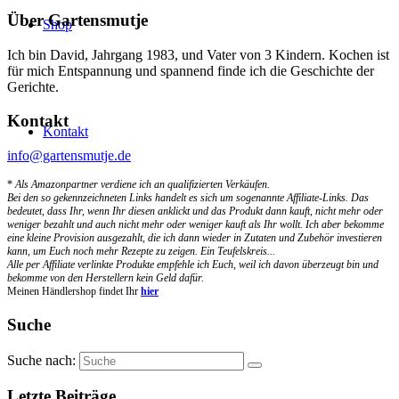
Über Gartensmutje
Shop
Ich bin David, Jahrgang 1983, und Vater von 3 Kindern. Kochen ist
für mich Entspannung und spannend finde ich die Geschichte der
Gerichte.
Kontakt
Kontakt
info@gartensmutje.de
*
Als Amazonpartner verdiene ich an qualifizierten Verkäufen.
Bei den so gekennzeichneten Links handelt es sich um sogenannte Affiliate-Links. Das
bedeutet, dass Ihr, wenn Ihr diesen anklickt und das Produkt dann kauft, nicht mehr oder
weniger bezahlt und auch nicht mehr oder weniger kauft als Ihr wollt. Ich aber bekomme
eine kleine Provision ausgezahlt, die ich dann wieder in Zutaten und Zubehör investieren
kann, um Euch noch mehr Rezepte zu zeigen. Ein Teufelskreis...
Alle per Affiliate verlinkte Produkte empfehle ich Euch, weil ich davon überzeugt bin und
bekomme von den Herstellern kein Geld dafür.
Meinen Händlershop findet Ihr
hier
Suche
Suche nach:
Letzte Beiträge