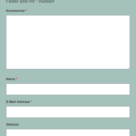
Felder sind mit
*
markiert
Kommentar
*
Name
*
E-Mail-Adresse
*
Website