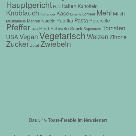
Hauptgericht
Italien
Kartoffeln
Hefe
Mehl
Knoblauch
Käse
Milch
Lorbeer
Koriander
Limette
Pasta
Petersilie
Paprika
Nudeln
Möhren
Muskatnuss
Pfeffer
Tomaten
Rind
Schwein
Snack
Sojasauce
Reis
Vegetarisch
Vegan
Weizen
USA
Zitrone
Zwiebeln
Zucker
Zutat
1
Das 5
/
Toast-Freebie im Newsletter!
2