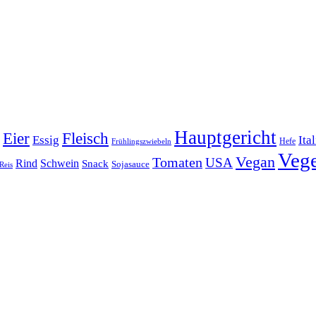
Hauptgericht
Eier
Fleisch
Ita
Essig
Frühlingszwiebeln
Hefe
Vege
Vegan
Tomaten
USA
Rind
Schwein
Snack
Sojasauce
Reis