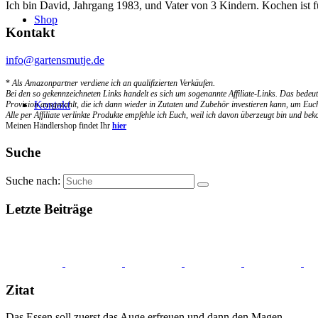
Ich bin David, Jahrgang 1983, und Vater von 3 Kindern. Kochen ist 
Shop
Kontakt
info@gartensmutje.de
*
Als Amazonpartner verdiene ich an qualifizierten Verkäufen.
Bei den so gekennzeichneten Links handelt es sich um sogenannte Affiliate-Links. Das bedeut
Kontakt
Provision ausgezahlt, die ich dann wieder in Zutaten und Zubehör investieren kann, um Euch
Alle per Affiliate verlinkte Produkte empfehle ich Euch, weil ich davon überzeugt bin und b
Meinen Händlershop findet Ihr
hier
Suche
Suche nach:
Letzte Beiträge
Zitat
Das Essen soll zuerst das Auge erfreuen und dann den Magen.