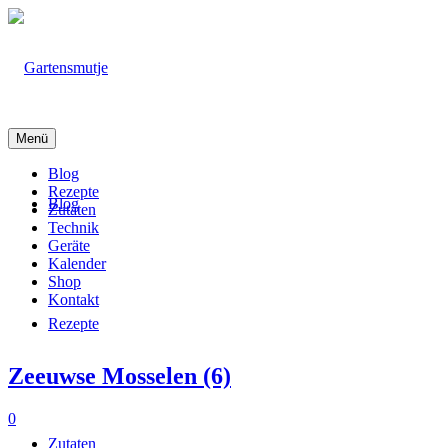
Menü
Blog
Rezepte
Blog
Zutaten
Technik
Geräte
Kalender
Shop
Kontakt
Rezepte
Zeeuwse Mosselen (6)
0
Zutaten