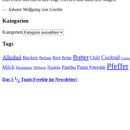
—
Johann Wolfgang von Goethe
Kategorien
Kategorien
Tags
Butter
Alkohol
Cocktail
Backen
Brot
Chili
Brühe
Beilage
Cumin
Pfeffer
Pasta
Milch
Paprika
Petersilie
Nudeln
Möhren
Muskatnuss
1
Das 5
/
Toast-Freebie im Newsletter!
2