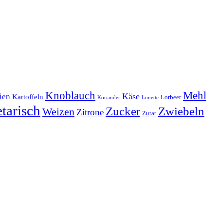
Mehl
Knoblauch
lien
Käse
Kartoffeln
Lorbeer
Koriander
Limette
tarisch
Zucker
Zwiebeln
Weizen
Zitrone
Zutat