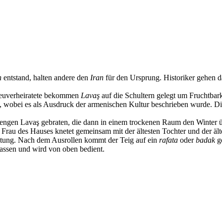
n
entstand, halten andere den
Iran
für den Ursprung. Historiker gehen 
euverheiratete bekommen
Lavaş
auf die Schultern gelegt um Fruchtbar
t, wobei es als Ausdruck der armenischen Kultur beschrieben wurde. Di
engen Lavaş gebraten, die dann in einem trockenen Raum den Winter ü
te Frau des Hauses knetet gemeinsam mit der ältesten Tochter und der ä
eitung. Nach dem Ausrollen kommt der Teig auf ein
rafata
oder
badak
ge
elassen und wird von oben bedient.