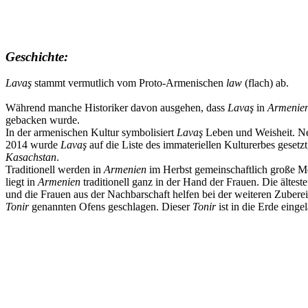
Geschichte:
Lavaş
stammt vermutlich vom Proto-Armenischen
law
(flach) ab.
Während manche Historiker davon ausgehen, dass
Lavaş
in
Armenie
gebacken wurde.
In der armenischen Kultur symbolisiert
Lavaş
Leben und Weisheit. N
2014 wurde
Lavaş
auf die Liste des immateriellen Kulturerbes gesetz
Kasachstan
.
Traditionell werden in
Armenien
im Herbst gemeinschaftlich große M
liegt in
Armenien
traditionell ganz in der Hand der Frauen. Die ältes
und die Frauen aus der Nachbarschaft helfen bei der weiteren Zuber
Tonir
genannten Ofens geschlagen. Dieser
Tonir
ist in die Erde eing