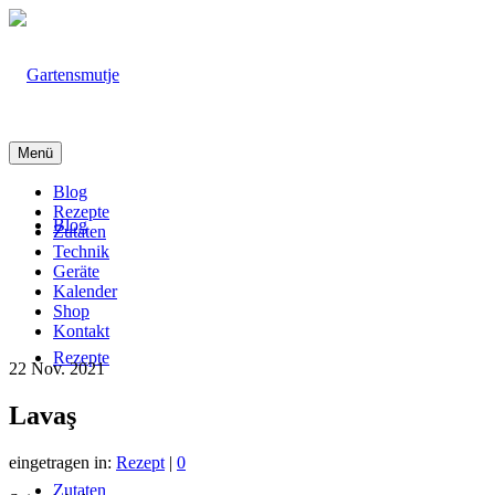
Menü
Blog
Rezepte
Blog
Zutaten
Technik
Geräte
Kalender
Shop
Kontakt
Rezepte
22
Nov. 2021
Lavaş
eingetragen in:
Rezept
|
0
Zutaten