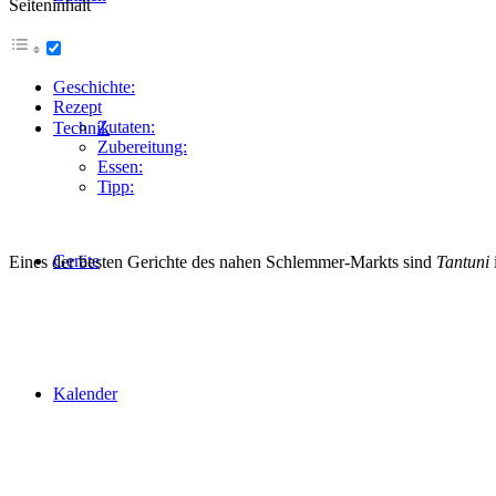
Seiteninhalt
Geschichte:
Rezept
Zutaten:
Technik
Zubereitung:
Essen:
Tipp:
Geräte
Eines der besten Gerichte des nahen Schlemmer-Markts sind
Tantuni
Kalender