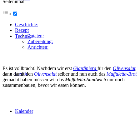
Seiteninhalt
Geschichte:
Rezept
Zutaten:
Technik
Zubereitung:
Anrichten:
Es ist vollbracht! Nachdem wir erst
Giardiniera
für den
Olivensalat
,
Geräte
dann damit den
Olivensalat
selber und nun auch das
Muffuletta-Brot
gemacht haben müssen wir das
Muffuletta-Sandwich
nur noch
zusammenbauen, bevor wir essen können.
Kalender