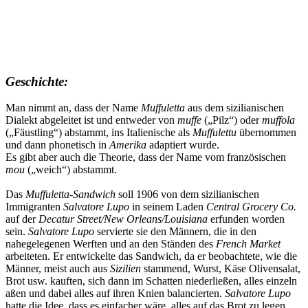
Geschichte:
Man nimmt an, dass der Name
Muffuletta
aus dem sizilianischen
Dialekt abgeleitet ist und entweder von
muffe
(„Pilz“) oder
muffola
(„Fäustling“) abstammt, ins Italienische als
Muffulettu
übernommen
und dann phonetisch in
Amerika
adaptiert wurde.
Es gibt aber auch die Theorie, dass der Name vom französischen
mou
(„weich“) abstammt.
Das
Muffuletta-Sandwich
soll 1906 von dem sizilianischen
Immigranten
Salvatore Lupo
in seinem Laden
Central Grocery Co.
auf der
Decatur Street/New Orleans/Louisiana
erfunden worden
sein.
Salvatore Lupo
servierte sie den Männern, die in den
nahegelegenen Werften und an den Ständen des
French Market
arbeiteten. Er entwickelte das Sandwich, da er beobachtete, wie die
Männer, meist auch aus
Sizilien
stammend, Wurst, Käse Olivensalat,
Brot usw. kauften, sich dann im Schatten niederließen, alles einzeln
aßen und dabei alles auf ihren Knien balancierten.
Salvatore Lupo
hatte die Idee, dass es einfacher wäre, alles auf das Brot zu legen