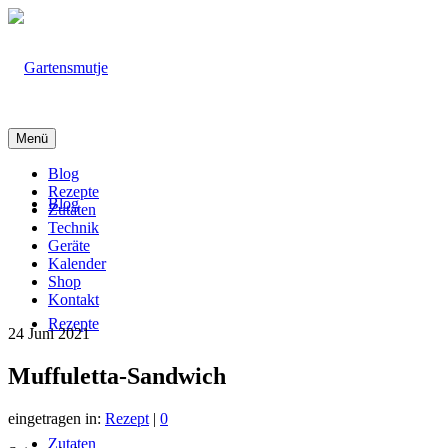
Menü
Blog
Rezepte
Blog
Zutaten
Technik
Geräte
Kalender
Shop
Kontakt
Rezepte
24
Juni 2021
Muffuletta-Sandwich
eingetragen in:
Rezept
|
0
Zutaten