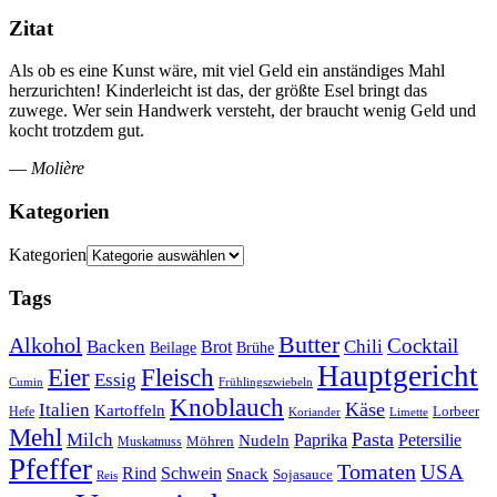
Zitat
Als ob es eine Kunst wäre, mit viel Geld ein anständiges Mahl
herzurichten! Kinderleicht ist das, der größte Esel bringt das
zuwege. Wer sein Handwerk versteht, der braucht wenig Geld und
kocht trotzdem gut.
—
Molière
Kategorien
Kategorien
Tags
Butter
Alkohol
Cocktail
Backen
Brot
Chili
Brühe
Beilage
Hauptgericht
Eier
Fleisch
Essig
Cumin
Frühlingszwiebeln
Knoblauch
Italien
Käse
Kartoffeln
Lorbeer
Hefe
Koriander
Limette
Mehl
Pasta
Milch
Paprika
Petersilie
Nudeln
Möhren
Muskatnuss
Pfeffer
Tomaten
USA
Rind
Schwein
Snack
Sojasauce
Reis