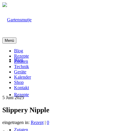
Menü
Blog
Rezepte
Blog
Zutaten
Technik
Geräte
Kalender
Shop
Kontakt
Rezepte
5
Juni 2025
Slippery Nipple
eingetragen in:
Rezept
|
0
Zutaten