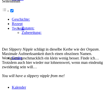
Seiteninhalt
Geschichte:
Rezept
Zutaten:
Technik
Zubereitung:
Der
Slippery Nipple
schlägt in dieselbe Kerbe wie der
Orgasm
.
Maximale Aufmerksamkeit durch einen obszönen Namen.
Geräte
Wenigstens geschmacklich ein klein wenig besser. Finde ich…
Trotzdem auch hier wieder nur lohnenswert, wenn man eindeutig
zweideutig sein will…
You will have a slippery nipple from me!
Kalender