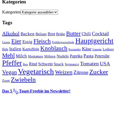
Kategorien
Kategorien
Tags
Butter
Alkohol
Cocktail
Backen
Brot
Chili
Brühe
Beilage
Hauptgericht
Eier
Fleisch
Essig
Cumin
Frühlingszwiebeln
Knoblauch
Italien
Käse
Kartoffeln
Lorbeer
Hefe
Koriander
Limette
Mehl
Pasta
Milch
Paprika
Petersilie
Nudeln
Möhren
Muskatnuss
Pfeffer
Tomaten
USA
Rind
Schwein
Snack
Sojasauce
Reis
Vegetarisch
Zucker
Vegan
Weizen
Zitrone
Zwiebeln
Zutat
1
Das 5
/
Toast-Freebie im Newsletter!
2