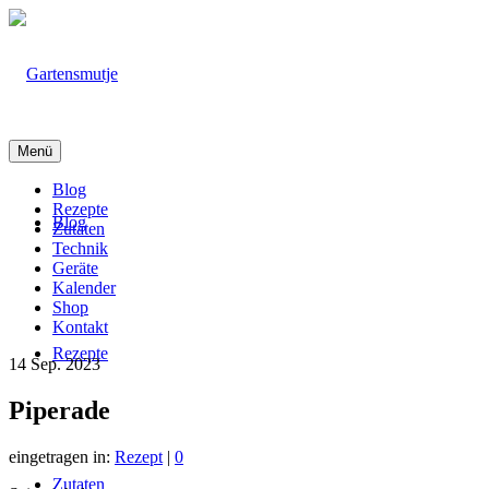
Menü
Blog
Rezepte
Blog
Zutaten
Technik
Geräte
Kalender
Shop
Kontakt
Rezepte
14
Sep. 2023
Piperade
eingetragen in:
Rezept
|
0
Zutaten