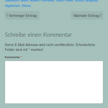
Basilikum
Italien
Nudeln
Parmesan
Pasta
Pfeffer
Ricotta
Spaghetti
,
,
,
,
,
,
,
,
Vegetarisch
Zitrone
,
Vorheriger Eintrag
Nächster Eintrag
Schreibe einen Kommentar
Deine E-Mail-Adresse wird nicht veröffentlicht.
Erforderliche
Felder sind mit
*
markiert
Kommentar
*