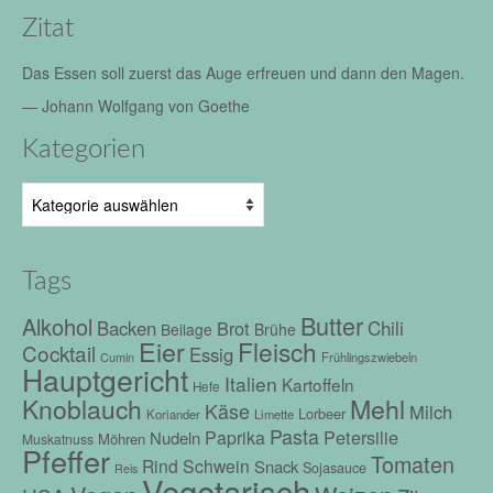
Zitat
Das Essen soll zuerst das Auge erfreuen und dann den Magen.
—
Johann Wolfgang von Goethe
Kategorien
Kategorien
Tags
Butter
Alkohol
Chili
Backen
Brot
Beilage
Brühe
Eier
Fleisch
Cocktail
Essig
Frühlingszwiebeln
Cumin
Hauptgericht
Italien
Kartoffeln
Hefe
Mehl
Knoblauch
Käse
Milch
Lorbeer
Koriander
Limette
Pasta
Petersilie
Paprika
Nudeln
Möhren
Muskatnuss
Pfeffer
Tomaten
Rind
Schwein
Snack
Sojasauce
Reis
Vegetarisch