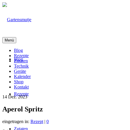
Menü
Blog
Rezepte
Blog
Zutaten
Technik
Geräte
Kalender
Shop
Kontakt
Rezepte
14
Dez. 2023
Aperol Spritz
eingetragen in:
Rezept
|
0
Zutaten