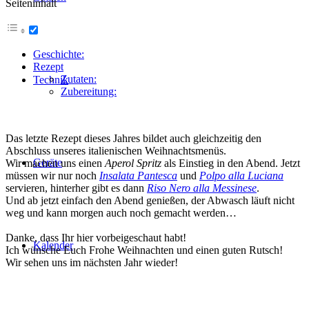
Seiteninhalt
Geschichte:
Rezept
Zutaten:
Technik
Zubereitung:
Das letzte Rezept dieses Jahres bildet auch gleichzeitig den
Abschluss unseres italienischen Weihnachtsmenüs.
Geräte
Wir machen uns einen
Aperol Spritz
als Einstieg in den Abend. Jetzt
müssen wir nur noch
Insalata Pantesca
und
Polpo alla Luciana
servieren, hinterher gibt es dann
Riso Nero alla Messinese
.
Und ab jetzt einfach den Abend genießen, der Abwasch läuft nicht
weg und kann morgen auch noch gemacht werden…
Danke, dass Ihr hier vorbeigeschaut habt!
Kalender
Ich wünsche Euch Frohe Weihnachten und einen guten Rutsch!
Wir sehen uns im nächsten Jahr wieder!