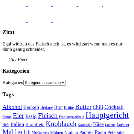
Zitat
Egal wie zäh das Fleisch auch ist, es wird zart wenn man es nur
dünn genug schneidet.
—
Guy Fieri
Kategorien
Kategorien
Tags
Butter
Alkohol
Cocktail
Backen
Brot
Chili
Brühe
Beilage
Hauptgericht
Eier
Fleisch
Essig
Cumin
Frühlingszwiebeln
Knoblauch
Italien
Käse
Kartoffeln
Lorbeer
Hefe
Koriander
Limette
Mehl
Pasta
Milch
Paprika
Petersilie
Nudeln
Möhren
Muskatnuss