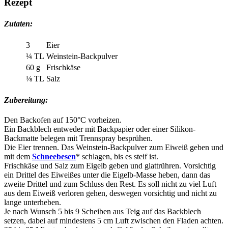
Rezept
Zutaten:
3
Eier
¼ TL
Weinstein-Backpulver
60 g
Frischkäse
⅛ TL
Salz
Zubereitung:
Den Backofen auf 150°C vorheizen.
Ein Backblech entweder mit Backpapier oder einer Silikon-
Backmatte belegen mit Trennspray besprühen.
Die Eier trennen. Das Weinstein-Backpulver zum Eiweiß geben und
mit dem
Schneebesen
* schlagen, bis es steif ist.
Frischkäse und Salz zum Eigelb geben und glattrühren. Vorsichtig
ein Drittel des Eiweißes unter die Eigelb-Masse heben, dann das
zweite Drittel und zum Schluss den Rest. Es soll nicht zu viel Luft
aus dem Eiweiß verloren gehen, deswegen vorsichtig und nicht zu
lange unterheben.
Je nach Wunsch 5 bis 9 Scheiben aus Teig auf das Backblech
setzen, dabei auf mindestens 5 cm Luft zwischen den Fladen achten.