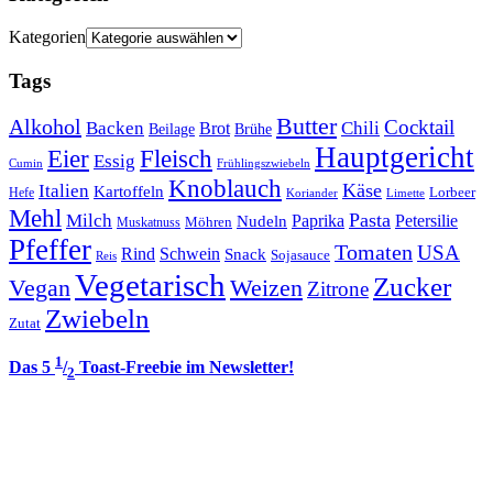
Kategorien
Tags
Butter
Alkohol
Cocktail
Backen
Brot
Chili
Brühe
Beilage
Hauptgericht
Eier
Fleisch
Essig
Cumin
Frühlingszwiebeln
Knoblauch
Italien
Käse
Kartoffeln
Lorbeer
Hefe
Koriander
Limette
Mehl
Pasta
Milch
Paprika
Petersilie
Nudeln
Möhren
Muskatnuss
Pfeffer
Tomaten
USA
Rind
Schwein
Snack
Sojasauce
Reis
Vegetarisch
Zucker
Vegan
Weizen
Zitrone
Zwiebeln
Zutat
1
Das 5
/
Toast-Freebie im Newsletter!
2