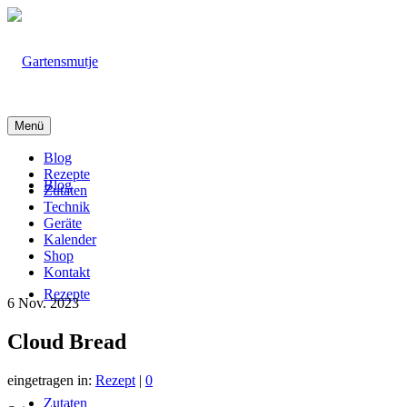
Menü
Blog
Rezepte
Blog
Zutaten
Technik
Geräte
Kalender
Shop
Kontakt
Rezepte
6
Nov. 2023
Cloud Bread
eingetragen in:
Rezept
|
0
Zutaten