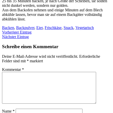
25 bis 35 Minuten backen, je nach Größe der Scheiben, sie sollten
nicht dunkel werden, sondern nur golden.
Aus dem Backofen nehmen und einige Minuten auf dem Blech
abkühle lassen, bevor man sie auf einem Backgitter vollständig
abkühlen lässt.
Backen
,
Backpulver
,
Eier
,
Frischkäse
,
Snack
,
Vegetarisch
Vorheriger Eintrag
Nächster Eintrag
Schreibe einen Kommentar
Deine E-Mail-Adresse wird nicht veröffentlicht.
Erforderliche
Felder sind mit
*
markiert
Kommentar
*
Name
*