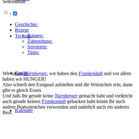
Seiteninhalt
Geschichte:
Rezept
Zutaten:
Technik
Zubereitung:
Servieren:
Tipps:
Geräte
Wir haben
Nürnberger
, wir haben den
Frankenlaib
und vor allem
haben wir HUNGER!
Also schnell den Essigsud aufstellen und die Würstchen rein, dann
gibt es gleich Essen.
Und falls Ihr gerade keine
Nürnberger
gemacht habt und vielleicht
auch gerade keinen
Frankenlaib
gebacken habt könnt Ihr auch
andere Bratwürstchen verwenden und natürlich auch ein anderes
Kalender
Brot.