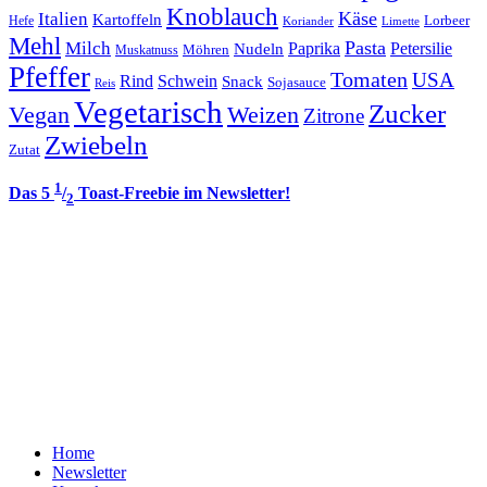
Knoblauch
Italien
Käse
Kartoffeln
Lorbeer
Hefe
Koriander
Limette
Mehl
Pasta
Milch
Paprika
Petersilie
Nudeln
Möhren
Muskatnuss
Pfeffer
Tomaten
USA
Rind
Schwein
Snack
Sojasauce
Reis
Vegetarisch
Zucker
Vegan
Weizen
Zitrone
Zwiebeln
Zutat
1
Das 5
/
Toast-Freebie im Newsletter!
2
Home
Newsletter