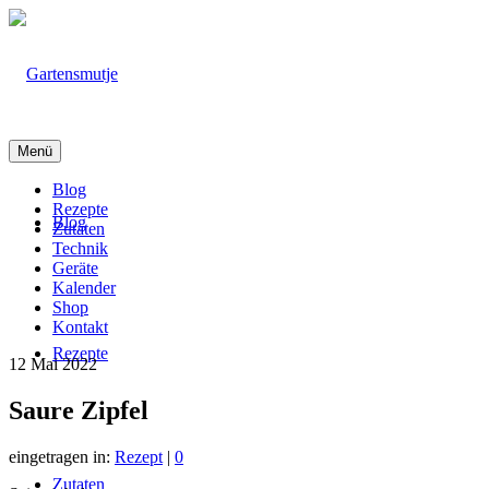
Menü
Blog
Rezepte
Blog
Zutaten
Technik
Geräte
Kalender
Shop
Kontakt
Rezepte
12
Mai 2022
Saure Zipfel
eingetragen in:
Rezept
|
0
Zutaten