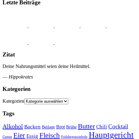
Letzte Beiträge
Zitat
Deine Nahrungsmittel seien deine Heilmittel.
—
Hippokrates
Kategorien
Kategorien
Tags
Butter
Alkohol
Cocktail
Backen
Brot
Chili
Brühe
Beilage
Hauptgericht
Eier
Fleisch
Essig
Cumin
Frühlingszwiebeln