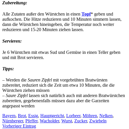
Zubereitung:
Alle Zutaten außer den Würstchen in einen
Topf
* geben und
aufkochen. Die Hitze reduzieren und 10 Minuten simmern lassen,
dann die Würstchen hineingeben, die Temperatur noch weiter
reduzieren und 15-20 Minuten ziehen lassen.
Servieren:
Je 6 Würstchen mit etwas Sud und Gemüse in einen Teller geben
und mit Brot servieren.
Tipps:
– Werden die
Sauren Zipfel
mit vorgebrühten Bratwürsten
zubereitet, reduziert sich die Zeit um etwa 10 Minuten, die die
Würstchen ziehen müssen
–
Saure Zipfel
lassen sich natürlich auch mit anderen Bratwürstchen
zubereiten, gegebenenfalls müssen dazu aber die Garzeiten
angepasst werden
Bayern
,
Brot
,
Essig
,
Hauptgericht
,
Lorbeer
,
Möhren
,
Nelken
,
Nürnberger
,
Pfeffer
,
Wacholder
,
Wurst
,
Zucker
,
Zwiebeln
Vorheriger Eintrag